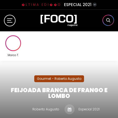
ESPECIAL 2021
�LTIMA EDI��O
Home
Sobre N�s
Eventos
Marco T.
Clube da Foquinha
Gourmet - Roberto Augusto
Contato
FEIJOADA BRANCA DE FRANGO E
LOMBO
Roberto Augusto
Especial 2021