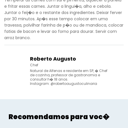
Temperar as carnes com sal e pimenta, aquecer a panela
e fritar essas carnes. Juntar a lingui�a, alho e cebola.
Juntar o feij�o e o restante dos ingredientes. Deixar ferver
por 30 minutos. Ap�s esse tempo colocar em uma
travessa, polvilhar farinha de p�o ou de mandioca, colocar
fatias de bacon e levar ao forno para dourar. Servir com
arroz branco.
Voltar
Roberto Augusto
Chef
Natural de Alfenas e residente em SP, � Chef
de cozinha, professor de gastronomia e
consultor h� 18 anos.
Instagram: @robertoaugustoculinaria
Recomendamos para voc�
Gourmet - Roberto Augusto
Gourme