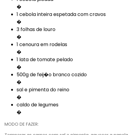
�
1 cebola inteira espetada com cravos
�
3 folhas de louro
�
1 cenoura em rodelas
�
1 lata de tomate pelado
�
500g de feij�o branco cozido
�
sal e pimenta do reino
�
caldo de legumes
�
MODO DE FAZER: