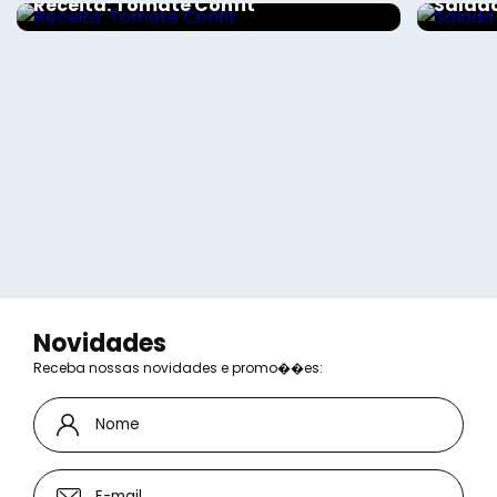
Receita: Tomate Confit
Salad
Novidades
Receba nossas novidades e promo��es: