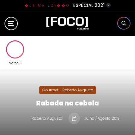
ESPECIAL 2021
�LTIMA EDI��O
Home
Sobre N�s
Eventos
Marco T.
Clube da Foquinha
Gourmet - Roberto Augusto
Contato
Rabada na cebola
Roberto Augusto
Julho / Agosto 2019