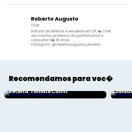
Roberto Augusto
Chef
Natural de Alfenas e residente em SP, � Chef
de cozinha, professor de gastronomia e
consultor h� 18 anos.
Instagram: @robertoaugustoculinaria
Recomendamos para voc�
Gourmet - Roberto Augusto
Gourme
Receita: Tomate Confit
Salad