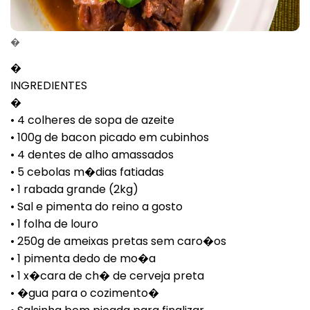
�
�
INGREDIENTES
�
• 4 colheres de sopa de azeite
• 100g de bacon picado em cubinhos
• 4 dentes de alho amassados
• 5 cebolas m�dias fatiadas
• 1 rabada grande (2kg)
• Sal e pimenta do reino a gosto
• 1 folha de louro
• 250g de ameixas pretas sem caro�os
• 1 pimenta dedo de mo�a
• 1 x�cara de ch� de cerveja preta
• �gua para o cozimento�