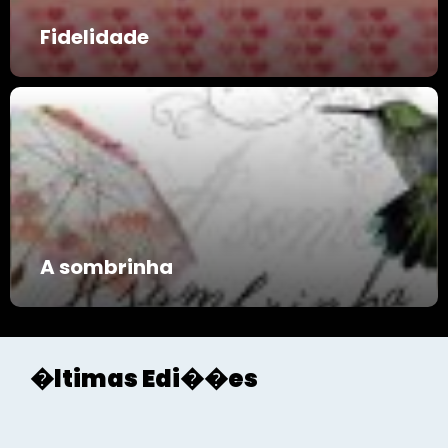
Fidelidade
A sombrinha
�ltimas Edi��es