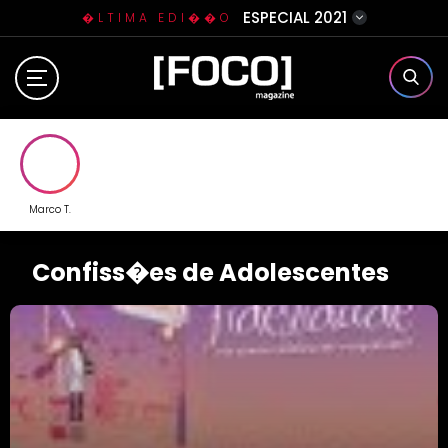
ESPECIAL 2021
�LTIMA EDI��O
Home
Sobre N�s
Eventos
Marco T.
Clube da Foquinha
Confiss�es de Adolescentes
Contato