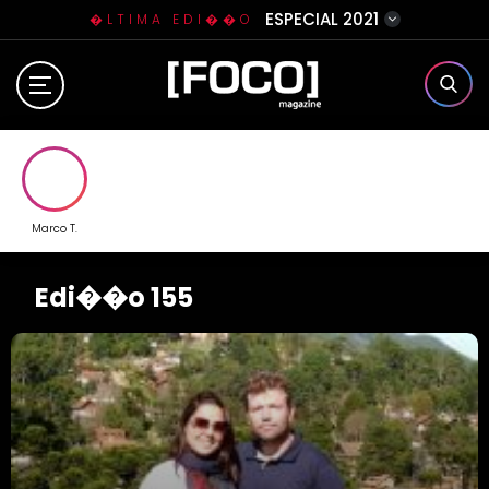
ESPECIAL 2021
�LTIMA EDI��O
Home
Sobre N�s
Eventos
Marco T.
Clube da Foquinha
Edi��o 155
Contato