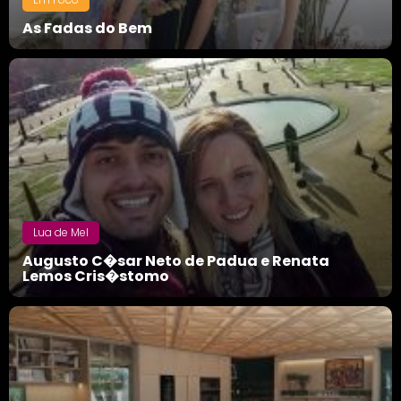
As Fadas do Bem
Lua de Mel
Augusto C�sar Neto de Padua e Renata
Lemos Cris�stomo