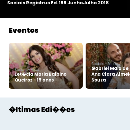
Sociais Registrus Ed. 155 JunhoJulho 2018
Eventos
Sociais - Foco
Gabriel Maia de 
Sociais - Foco
Let�cia Maria Balbino
Ana Clara Almei
Queiroz - 15 anos
Souza
�ltimas Edi��es