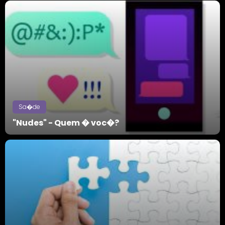
Sa�de
"Nudes" - Quem � voc�?