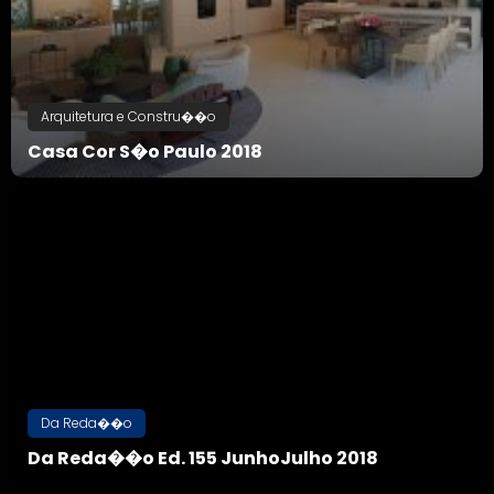
Arquitetura e Constru��o
Casa Cor S�o Paulo 2018
Voltar
Da Reda��o
Da Reda��o Ed. 155 JunhoJulho 2018