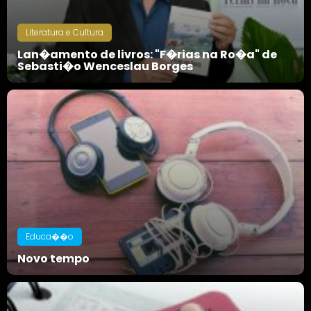
Literatura e Cultura
Lan�amento de livros: "F�rias na Ro�a" de
Sebasti�o Wenceslau Borges
Educa��o
Novo tempo