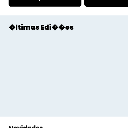
�ltimas Edi��es