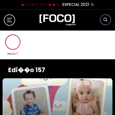
ESPECIAL 2021
�LTIMA EDI��O
Home
Sobre N�s
Eventos
Marco T.
Clube da Foquinha
Edi��o 157
Contato