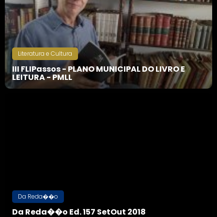
Literatura e Cultura
III FLIPassos - PLANO MUNICIPAL DO LIVRO E
LEITURA - PMLL
Da Reda��o
Da Reda��o Ed. 157 SetOut 2018