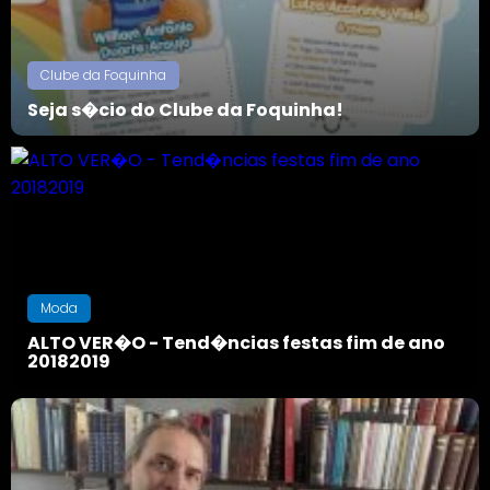
Clube da Foquinha
Seja s�cio do Clube da Foquinha!
Moda
ALTO VER�O - Tend�ncias festas fim de ano
20182019