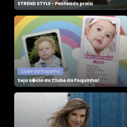
STREND STYLE - Penteado praia
Clube da Foquinha
Seja s�cio do Clube da Foquinha!