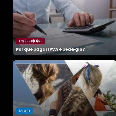
Da Reda��o
Digital
Educa��o
Elei��es 2014
Legisla��o
Em Foco
Por que pagar IPVA e ped�gio?
Encontro de ta
Espa�o Gour
Espa�o Teen
Moda