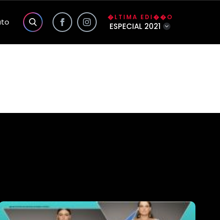
�LTIMA EDI��O
ato
ESPECIAL 2021
s exclusivas do site
a��o
o
lidade da Foco
�o
�rio
nhas