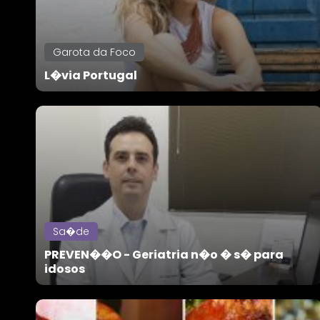
Garota da Foco
L�via Portugal
Sa�de
PREVEN��O - Geriatria n�o � s� para
idosos