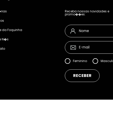
rias
Receba nossas novidades e
promo��es:
tos
e da Foquinha
e N�s
ato
Feminino
Mascul