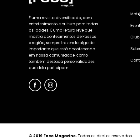
Mat�
É uma revista diversificada, com
entretenimento e cultura para todas
Even
as idades. É uma leitura leve que
mostra acontecimentos de Passos
Club
e região, sempre trazendo algo de
Sobr
importante que está acontecendo
em nossa comunidade, como
Cont
também destaca personalidades
que dela participam.
© 2019 Foco Magazine.
Todos os direitos resevados.