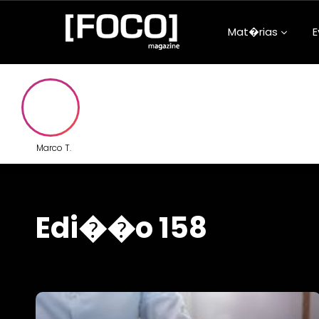
Mat�rias
E
Aconteceu na
Arquitetura e
Atualidades
Marco T.
Beleza e Bem-
Carreira
Clube da Foqu
Edi��o 158
Comunidade
Confiss�es d
Adolescentes
Cultura