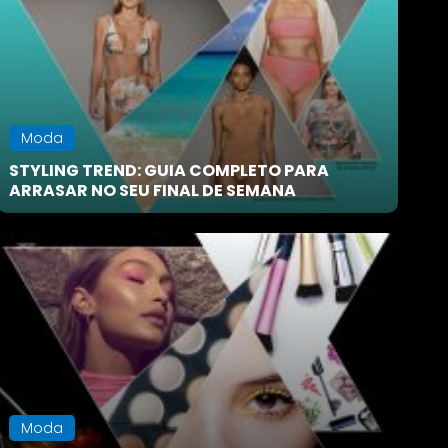
s Sociais
onamentos
 - Foco
Moda
o em Foco
STYLING TREND: GUIA COMPLETO PARA
ARRASAR NO SEU FINAL DE SEMANA
Moda