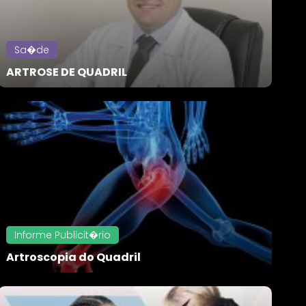
Sa�de
ARTROSE DE QUADRIL
Informe Publicit�rio
Artroscopia do Quadril