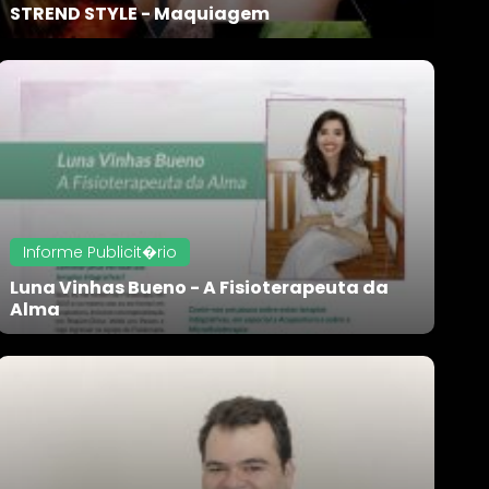
STREND STYLE - Maquiagem
Informe Publicit�rio
Luna Vinhas Bueno - A Fisioterapeuta da
Alma