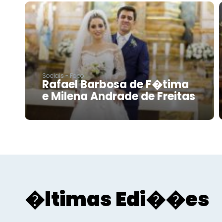
Sociais - Foco
Rafael Barbosa de F�tima
e Milena Andrade de Freitas
�ltimas Edi��es