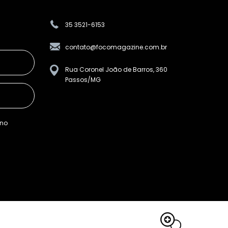
35 3521-6153
contato@focomagazine.com.br
Rua Coronel João de Barros, 360
Passos/MG
ino