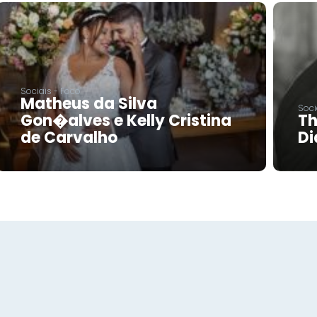
Sociais - Foco
Matheus da Silva
Soci
Gon�alves e Kelly Cristina
Th
de Carvalho
Di