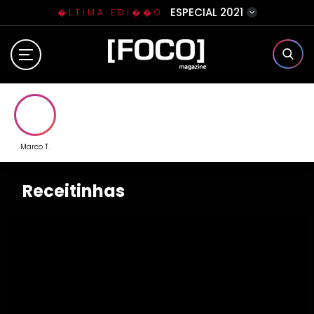
ESPECIAL 2021
�LTIMA EDI��O
Home
Sobre N�s
Eventos
Marco T.
Clube da Foquinha
Receitinhas
Contato