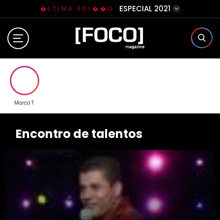
ESPECIAL 2021
�LTIMA EDI��O
Home
Sobre N�s
Eventos
Marco T.
Clube da Foquinha
Encontro de talentos
Contato