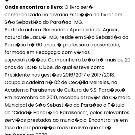
Onde encontrar o livro:
O livro ser�
comercializado na “Livraria Esta��o do Livro” em
S�o Sebasti�o do Para�so-MG.
Perfil da autora: Bernadete Aparecida de Aguiar,
natural de Jacu�-MG, reside em S�o Sebasti�o do
Para�so h� 60 anos. � professora aposentada,
formada em Pedagogia com v�rias
especializa��es. Companheira Le�o h� mais de 20
anos do LIONS Clube, do qual esteve como
Voltar
Presidente nas gest�es 2016/2017 e 2017/2018.
Ocupa a cadeira n� 02 de Cec�lia Meireles, na
Academia Paraisense de Cultura de S.S. Para�so.�
Em novembro de 2010, recebeu atrav�s da C�mara
Municipal de S�o Sebasti�o do Para�so o T�tulo
de “Cidad� Honor�ria Paraisense”, pelos relevantes
servi�os prestados ao munic�pio. Encontra-se em
fase de prepara��o mais um livro que ser�