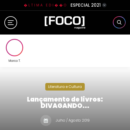
ESPECIAL 2021
�LTIMA EDI��O
Home
Sobre N�s
Eventos
Marco T.
Clube da Foquinha
Literatura e Cultura
Contato
Lançamento de livros:
DIVAGANDO...
Julho / Agosto 2019