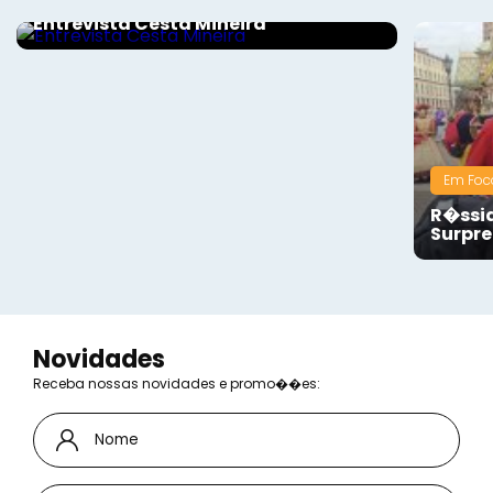
Entrevista Cesta Mineira
Em Foc
R�ssia
Surpr
Novidades
Receba nossas novidades e promo��es: