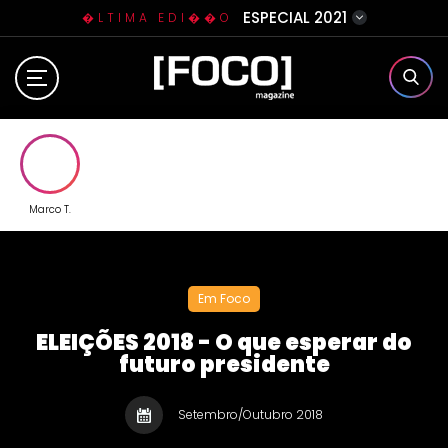
ESPECIAL 2021
�LTIMA EDI��O
Home
Sobre N�s
Eventos
Marco T.
Clube da Foquinha
Em Foco
Contato
ELEIÇÕES 2018 - O que esperar do
futuro presidente
Setembro/Outubro 2018