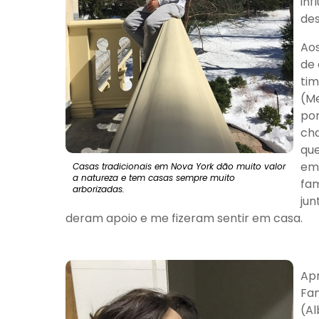
inf
des
Aos
de 
tim
(Me
por
cha
qu
emp
Casas tradicionais em Nova York dão muito valor
a natureza e tem casas sempre muito
fam
arborizadas.
jun
deram apoio e me fizeram sentir em casa.
Apr
Fam
(Al