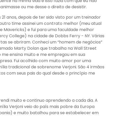
luente na minha vida e isso fazia com que eu não
animasse ou me desse o direito de desistir.
 21 anos, depois de ter sido visto por um treinador
outro time assinei um contrato melhor (meu atual
e Mavericks) e fui para uma faculdade melhor
rcy College) na cidade de Dobbs Ferry - NY. Várias
tas se abriram. Conheci um “homem de negócios”
mado Marty Dolan que trabalha na Wall Street
e me ensina muito e me empregou em sua
resa. Fui acolhido com muito amor por uma
ília tradicional de sobrenome Verjoni. São 4 irmãos
tos com seus pais do qual desde o princípio me
endi muito e continuo aprendendo a cada dia. A
ília Verjoni veio do país mais pobre da Europa
bania) e muito batalhou para se estabelecer em