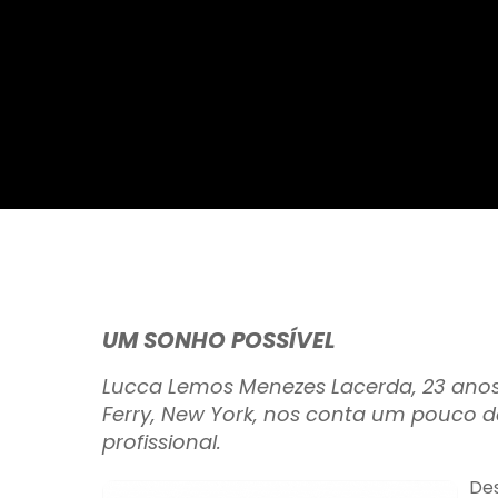
Da Reda��o
Digital
Educa��o
Elei��es 2014
Em Foco
Encontro de ta
Espa�o Gour
Espa�o Teen
UM SONHO POSSÍVEL
Lucca Lemos Menezes Lacerda, 23 anos
Ferry, New York, nos conta um pouco de
profissional.
Des