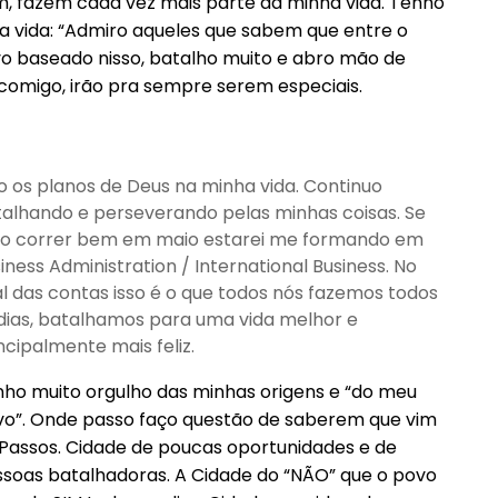
am, fazem cada vez mais parte da minha vida. Tenho
 vida: “Admiro aqueles que sabem que entre o
Vivo baseado nisso, batalho muito e abro mão de
comigo, irão pra sempre serem especiais.
o os planos de Deus na minha vida. Continuo
alhando e perseverando pelas minhas coisas. Se
do correr bem em maio estarei me formando em
iness Administration / International Business. No
al das contas isso é o que todos nós fazemos todos
dias, batalhamos para uma vida melhor e
ncipalmente mais feliz.
ho muito orgulho das minhas origens e “do meu
o”. Onde passo faço questão de saberem que vim
Passos. Cidade de poucas oportunidades e de
soas batalhadoras. A Cidade do “NÃO” que o povo