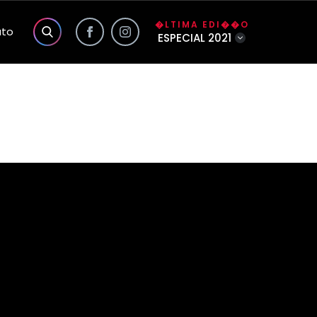
�LTIMA EDI��O
ato
ESPECIAL 2021
s exclusivas do site
a��o
o
lidade da Foco
�o
�rio
nhas