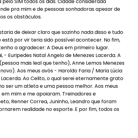
a pelo SIM todos os dias. Cidade considerada
nde pra mim e de pessoas sonhadoras apesar de
os os obstáculos.
taria de deixar claro que sozinho nada disso e tudo
 está por vir teria sido possível acontecer. No fim,
tenho a agradecer: A Deus em primeiro lugar.
, - Euripedes Natal Angelo de Menezes Lacerda. A
(pessoa mais leal que tenho), Anne Lemos Menezes
ovo). Aos meus avós - Haroldo Faria / Maria Lúcia
Lacerda. Ao Celito, o qual serei eternamente grato
o ser um atleta e uma pessoa melhor. Aos meus
 em mim e me apoiaram. Treinadores e
beto, Renner Correa, Juninho, Leandro que foram
ornarem realidade no esporte. E por fim, todos os