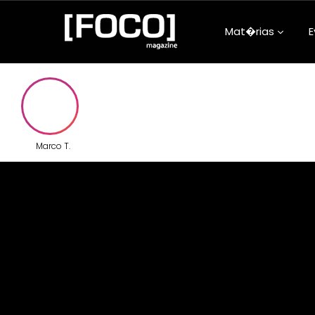
Mat�rias
E
Aconteceu na
Arquitetura e
Atualidades
Marco T.
Beleza e Bem-
Carreira
Clube da Foqu
Comunidade
Confiss�es d
Adolescentes
Cultura