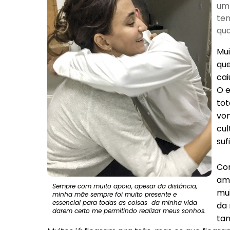
um 
tem
qua
Mui
que
cai
O e
tot
von
cul
suf
Com
ami
Sempre com muito apoio, apesar da distância,
mui
minha mãe sempre foi muito presente e
essencial para todas as coisas da minha vida
da 
darem certo me permitindo realizar meus sonhos.
tam