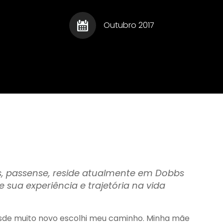
Gourmet - Roberto
Registru
Escritor
Augusto
Relaci
Marco T�lio Costa - O
Outubro 2017
Homem
Ladr�o de Palavras
Escritor
Sa�de
Humor
Sociais
Informe Publicit�rio
Sucess
Legisla��o
Talento
lentos
Leis Municipais
Turismo
met
Literatura e Cultura
Lua de Mel
, passense, reside atualmente em Dobbs
 sua experiência e trajetória na vida
de muito novo escolhi meu caminho. Minha mãe