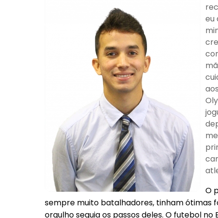
rec
eu 
min
cre
con
mã
cui
aos
Oly
jog
dep
mel
pri
cam
atl
O p
sempre muito batalhadores, tinham ótimas 
orgulho seguia os passos deles. O futebol no 