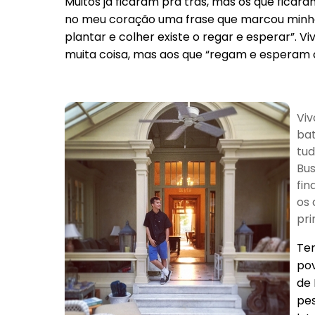
Muitos já ficaram pra trás, mas os que ficar
no meu coração uma frase que marcou minha
plantar e colher existe o regar e esperar”. 
muita coisa, mas aos que “regam e esperam 
Viv
bat
tu
Bus
fin
os 
pri
Ten
pov
de 
pes