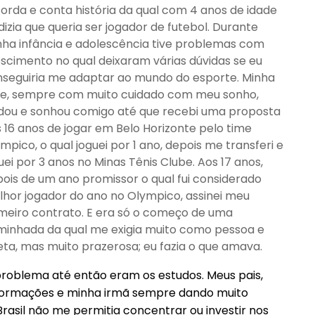
orda e conta história da qual com 4 anos de idade
dizia que queria ser jogador de futebol. Durante
ha infância e adolescência tive problemas com
scimento no qual deixaram várias dúvidas se eu
seguiria me adaptar ao mundo do esporte. Minha
e, sempre com muito cuidado com meu sonho,
dou e sonhou comigo até que recebi uma proposta
 16 anos de jogar em Belo Horizonte pelo time
mpico, o qual joguei por 1 ano, depois me transferi e
uei por 3 anos no Minas Tênis Clube. Aos 17 anos,
ois de um ano promissor o qual fui considerado
hor jogador do ano no Olympico, assinei meu
meiro contrato. E era só o começo de uma
inhada da qual me exigia muito como pessoa e
eta, mas muito prazerosa; eu fazia o que amava.
roblema até então eram os estudos. Meus pais,
formações e minha irmã sempre dando muito
Brasil não me permitia concentrar ou investir nos