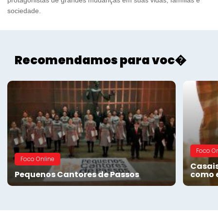
sociedade.
Recomendamos para voc�
Foco On
Foco Online
Casai
Pequenos Cantores de Passos
como 