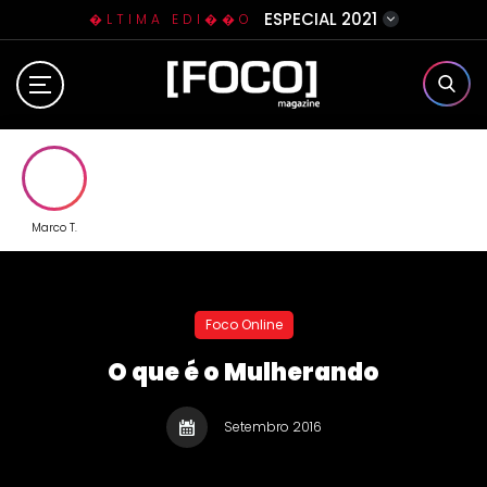
ESPECIAL 2021
�LTIMA EDI��O
Home
Sobre N�s
Eventos
Marco T.
Clube da Foquinha
Foco Online
Contato
O que é o Mulherando
Setembro 2016