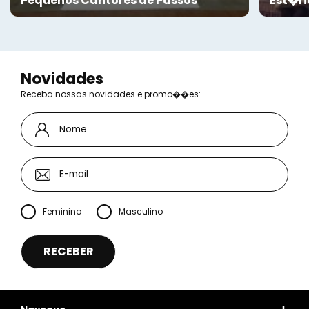
Pequenos Cantores de Passos
Est�ri
Novidades
Receba nossas novidades e promo��es:
Feminino
Masculino