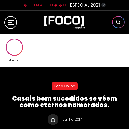
ESPECIAL 2021
�LTIMA EDI��O
Home
Sobre N�s
Eventos
Marco T.
Clube da Foquinha
Foco Online
Contato
Casais bem sucedidos se vêem
como eternos namorados.
Junho 2017