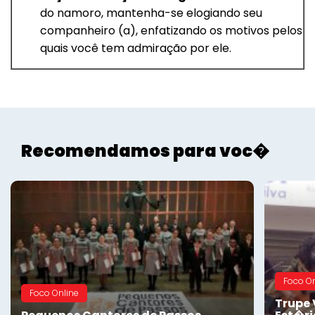
do namoro, mantenha-se elogiando seu
companheiro (a), enfatizando os motivos pelos
quais você tem admiração por ele.
Recomendamos para voc�
Foco On
Foco Online
Trupe 