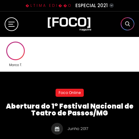
ESPECIAL 2021
�LTIMA EDI��O
Home
Sobre N�s
Eventos
Marco T.
Clube da Foquinha
Foco Online
Contato
Abertura do 1° Festival Nacional de
Teatro de Passos/MG
Junho 2017