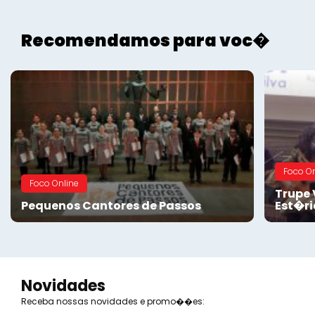
Recomendamos para voc�
Foco On
Foco Online
Trupe 
Pequenos Cantores de Passos
Est�ri
Novidades
Receba nossas novidades e promo��es: