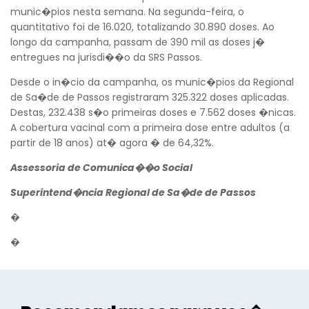
munic�pios nesta semana. Na segunda-feira, o
quantitativo foi de 16.020, totalizando 30.890 doses. Ao
longo da campanha, passam de 390 mil as doses j�
entregues na jurisdi��o da SRS Passos.
Voltar
Desde o in�cio da campanha, os munic�pios da Regional
de Sa�de de Passos registraram 325.322 doses aplicadas.
Destas, 232.438 s�o primeiras doses e 7.562 doses �nicas.
A cobertura vacinal com a primeira dose entre adultos (a
partir de 18 anos) at� agora � de 64,32%.
Assessoria de Comunica��o Social
Superintend�ncia Regional de Sa�de de Passos
�
�