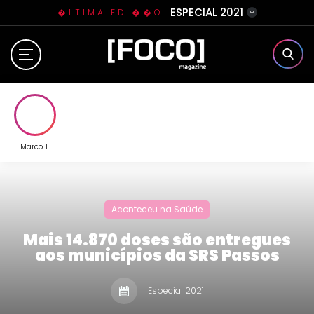
ESPECIAL 2021
�LTIMA EDI��O
Home
Sobre N�s
Eventos
Marco T.
Clube da Foquinha
Aconteceu na Saúde
Contato
Mais 14.870 doses são entregues
aos municípios da SRS Passos
Especial 2021