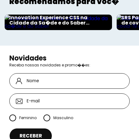
Recomendamos para voc�
Aconteceu na Saúde
Aconte
Innovation Experience CSS na
SRS Pa
Cidade da Sa�de e do Saber...
de cov
Novidades
Receba nossas novidades e promo��es:
Feminino
Masculino