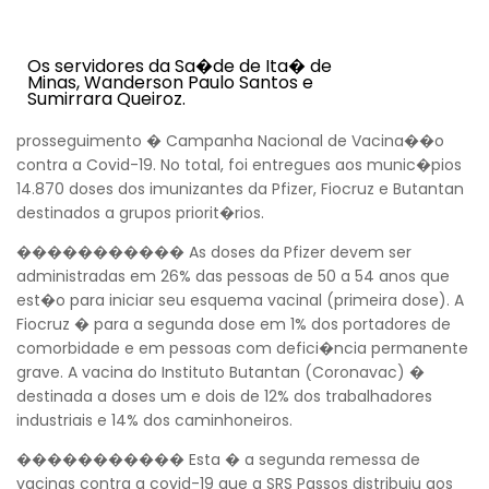
Os servidores da Sa�de de Ita� de
Minas, Wanderson Paulo Santos e
Sumirrara Queiroz.
prosseguimento � Campanha Nacional de Vacina��o
contra a Covid-19. No total, foi entregues aos munic�pios
14.870 doses dos imunizantes da Pfizer, Fiocruz e Butantan
destinados a grupos priorit�rios.
����������� As doses da Pfizer devem ser
administradas em 26% das pessoas de 50 a 54 anos que
est�o para iniciar seu esquema vacinal (primeira dose). A
Fiocruz � para a segunda dose em 1% dos portadores de
comorbidade e em pessoas com defici�ncia permanente
grave. A vacina do Instituto Butantan (Coronavac) �
destinada a doses um e dois de 12% dos trabalhadores
industriais e 14% dos caminhoneiros.
����������� Esta � a segunda remessa de
vacinas contra a covid-19 que a SRS Passos distribuiu aos