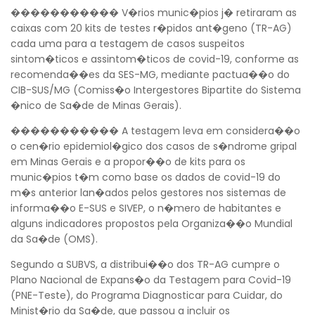
����������� V�rios munic�pios j� retiraram as
caixas com 20 kits de testes r�pidos ant�geno (TR-AG)
cada uma para a testagem de casos suspeitos
sintom�ticos e assintom�ticos de covid-19, conforme as
recomenda��es da SES-MG, mediante pactua��o do
CIB-SUS/MG (Comiss�o Intergestores Bipartite do Sistema
�nico de Sa�de de Minas Gerais).
����������� A testagem leva em considera��o
o cen�rio epidemiol�gico dos casos de s�ndrome gripal
em Minas Gerais e a propor��o de kits para os
munic�pios t�m como base os dados de covid-19 do
m�s anterior lan�ados pelos gestores nos sistemas de
informa��o E-SUS e SIVEP, o n�mero de habitantes e
alguns indicadores propostos pela Organiza��o Mundial
da Sa�de (OMS).
Segundo a SUBVS, a distribui��o dos TR-AG cumpre o
Plano Nacional de Expans�o da Testagem para Covid-19
(PNE-Teste), do Programa Diagnosticar para Cuidar, do
Minist�rio da Sa�de, que passou a incluir os