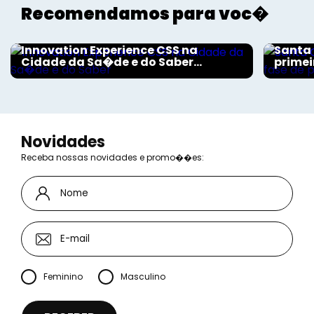
Recomendamos para voc�
Aconteceu na Saúde
Aconte
Innovation Experience CSS na
Santa 
Cidade da Sa�de e do Saber...
primei
Novidades
Receba nossas novidades e promo��es:
Feminino
Masculino