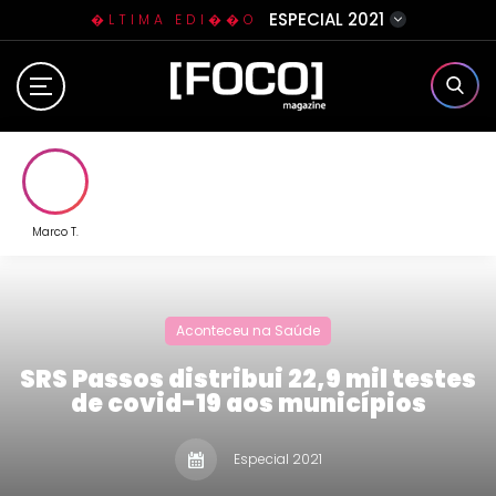
ESPECIAL 2021
�LTIMA EDI��O
Home
Sobre N�s
Eventos
Marco T.
Clube da Foquinha
Aconteceu na Saúde
Contato
SRS Passos distribui 22,9 mil testes
de covid-19 aos municípios
Especial 2021