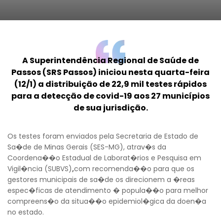
A Superintendência Regional de Saúde de
Passos (SRS Passos) iniciou nesta quarta-feira
(12/1) a distribuição de 22,9 mil testes rápidos
para a detecção de covid-19 aos 27 municípios
de sua jurisdição.
Os testes foram enviados pela Secretaria de Estado de
Sa�de de Minas Gerais (SES-MG), atrav�s da
Coordena��o Estadual de Laborat�rios e Pesquisa em
Vigil�ncia (SUBVS)
,
com recomenda��o para que os
gestores municipais de sa�de os direcionem a �reas
espec�ficas de atendimento � popula��o para melhor
compreens�o da situa��o epidemiol�gica da doen�a
no estado.