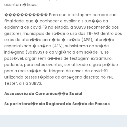
assintom�ticos.
����������� Para que a testagem cumpra sua
finalidade, que � conhecer e avaliar a situa��o da
epidemia de covid-19 no estado, a SUBVS recomenda aos
gestores municipais de sa�de o uso dos TR-AG dentro dos
Voltar
eixos da aten��o prim�ria � sa�de (APS), aten��o
especializada � sa�de (AES), subsistema de sa�de
ind�gena (SasiSUS) e da vigil�ncia em sa�de. “E se
poss�vel, organizem a��es de testagem extramuro,
podendo, para estes eventos, ser utilizado o guia pr�tico
para a realiza��o de triagem de casos de covid-19,
utilizando testes r�pidos de ant�geno descrito no PNE-
Teste”, diz a SUBVS.
Assessoria de Comunica��o Social
Superintend�ncia Regional de Sa�de de Passos