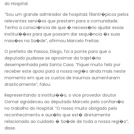
do Hospital.
“Sou um grande admirador de hospitais filantr�picos pelos
relevantes servi�os que prestam para a comunidade.
Tenho a consci�ncia de que � necess�rio ajudar essas
institui��es para que possam dar sequ�ncia �s suas
miss�es na Sa�de”, afirmou Marcelo Freitas.
O prefeito de Passos, Diego, foi a ponte para que o
deputado pudesse se aproximar da trajet�ria
desempenhada pela Santa Casa. “Fiquei muito feliz por
receber este apoio para a nossa regi�o ainda mais neste
momento em que os custos de insumos aumentaram
drasticamente”, falou.
Representando a institui��o, o vice provedor doutor
Osmar agradeceu ao deputado Marcelo pela confian�a
no trabalho do Hospital. “O nosso muito obrigado pelo
reconhecimento e aux�lio que est� diretamente
relacionado ao cuidado � Sa�de de toda a nossa regi�o”,
disse.