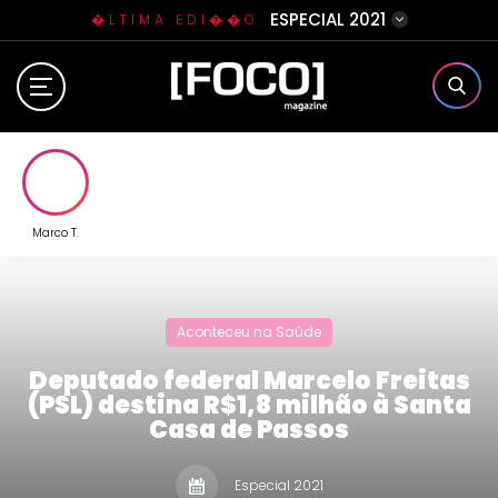
ESPECIAL 2021
�LTIMA EDI��O
Home
Sobre N�s
Eventos
Marco T.
Clube da Foquinha
Aconteceu na Saúde
Contato
Deputado federal Marcelo Freitas
(PSL) destina R$1,8 milhão à Santa
Casa de Passos
Especial 2021