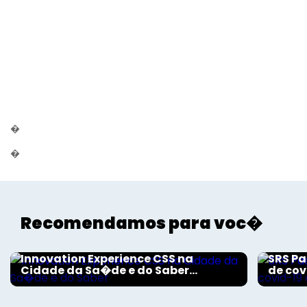
�
�
Recomendamos para voc�
Aconteceu na Saúde
Aconte
Innovation Experience CSS na
SRS Pa
Cidade da Sa�de e do Saber...
de cov