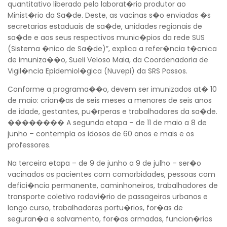
quantitativo liberado pelo laborat�rio produtor ao
Minist�rio da Sa�de. Deste, as vacinas s�o enviadas �s
secretarias estaduais de sa�de, unidades regionais de
sa�de e aos seus respectivos munic�pios da rede SUS
(Sistema �nico de Sa�de)”, explica a refer�ncia t�cnica
de imuniza��o, Sueli Veloso Maia, da Coordenadoria de
Vigil�ncia Epidemiol�gica (Nuvepi) da SRS Passos.
Conforme a programa��o, devem ser imunizados at� 10
de maio: crian�as de seis meses a menores de seis anos
de idade, gestantes, pu�rperas e trabalhadores da sa�de.
�������� A segunda etapa – de 11 de maio a 8 de
junho – contempla os idosos de 60 anos e mais e os
professores.
Na terceira etapa – de 9 de junho a 9 de julho – ser�o
vacinados os pacientes com comorbidades, pessoas com
defici�ncia permanente, caminhoneiros, trabalhadores de
transporte coletivo rodovi�rio de passageiros urbanos e
Voltar
longo curso, trabalhadores portu�rios, for�as de
seguran�a e salvamento, for�as armadas, funcion�rios