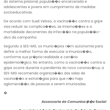
do sistema prisional, popula��o encarcerada e
adolescentes e jovens em cumprimento de medidas
socioeducativas.
De acordo com Sueli Veloso, a vacina��o contra a gripe
visa reduzir as complica��es, as interna��es e a
mortalidade decorrentes da infec��o na popula��o-
alvo da campanha.
Segundo a SES-MG, os munic�pios t�m autonomia para
definir a melhor forma de executar a imuniza��o,
conforme sua pr�pria realidade e cen�rio
epidemiol�gico. No entanto, como a vacina��o contra a
gripe ocorre durante a pandemia do novo coronav�rus, a
SES-MG recomenda organiza��o das salas de
vacina��o e estrat�gias para que n�o haja
aglomera��o de pessoas a serem imunizadas.
�
Assessoria de Comunica��o Social