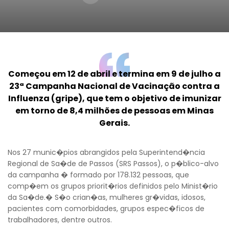
Começou em 12 de abril e termina em 9 de julho a
23ª Campanha Nacional de Vacinação contra a
Influenza (gripe), que tem o objetivo de imunizar
em torno de 8,4 milhões de pessoas em Minas
Gerais.
Nos 27 munic�pios abrangidos pela Superintend�ncia
Regional de Sa�de de Passos (SRS Passos), o p�blico-alvo
da campanha � formado por 178.132 pessoas, que
comp�em os grupos priorit�rios definidos pelo Minist�rio
da Sa�de.� S�o crian�as, mulheres gr�vidas, idosos,
pacientes com comorbidades, grupos espec�ficos de
trabalhadores, dentre outros.