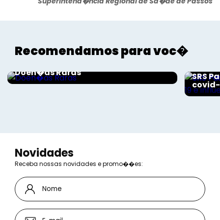
Superintend�ncia Regional de Sa�de de Passos
Recomendamos para voc�
Saúde
Saúde
Doen�as Raras
SRS Pa
covid-
Novidades
Receba nossas novidades e promo��es: