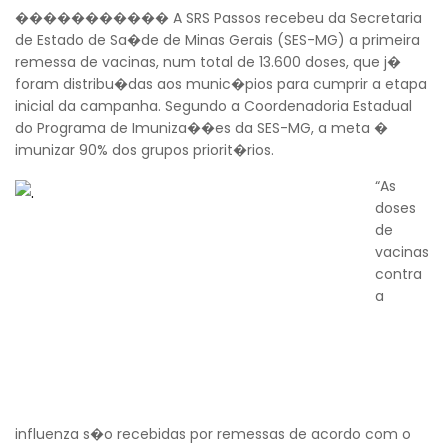
����������� A SRS Passos recebeu da Secretaria
de Estado de Sa�de de Minas Gerais (SES-MG) a primeira
remessa de vacinas, num total de 13.600 doses, que j�
foram distribu�das aos munic�pios para cumprir a etapa
inicial da campanha. Segundo a Coordenadoria Estadual
do Programa de Imuniza��es da SES-MG, a meta �
imunizar 90% dos grupos priorit�rios.
“As
doses
de
vacinas
contra
a
influenza s�o recebidas por remessas de acordo com o