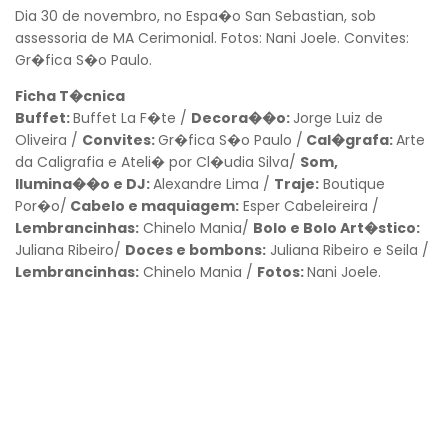
Dia 30 de novembro, no Espa�o San Sebastian, sob
assessoria de MA Cerimonial. Fotos: Nani Joele. Convites:
Gr�fica S�o Paulo.
Ficha T�cnica
Buffet:
Buffet La F�te /
Decora��o:
Jorge Luiz de
Oliveira /
Convites:
Gr�fica S�o Paulo /
Cal�grafa:
Arte
da Caligrafia e Ateli� por Cl�udia Silva/
Som,
Ilumina��o e DJ:
Alexandre Lima /
Traje:
Boutique
Por�o/
Cabelo e maquiagem:
Esper Cabeleireira /
Lembrancinhas:
Chinelo Mania/
Bolo e Bolo Art�stico:
Juliana Ribeiro/
Doces e bombons:
Juliana Ribeiro e Seila /
Lembrancinhas:
Chinelo Mania /
Fotos:
Nani Joele.