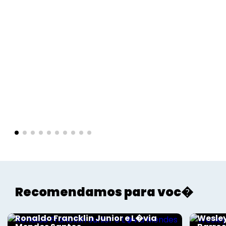
Voltar
Recomendamos para voc�
Sociais - Foco
Sociais
Ronaldo Francklin Junior e L�via
Wesley