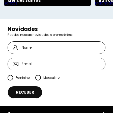
Mendes Santos
Barro
Novidades
Receba nossas novidades e promo��es:
Feminino
Masculino