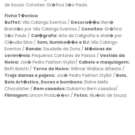
de Souza. Convites: Gr�fica S�o Paulo.
Ficha T�cnica
Buffet:
Vila Calango Eventos /
Decora��o:
Ren�
Brand�o por Vila Calango Eventos /
Convites:
Gr�fica
S�o Paulo /
Cal�grafa:
Arte da Caligrafia e Ateli� por
Cl�udia Silva /
Som, Ilumina��o e DJ:
Vila Calango
Eventos /
Banda:
Saudade da Zona /
M�sicas da
cerim�nia:
Pequenos Cantores de Passos /
Vestido da
Noiva:
Jos� Pedro Fashion Stylist/
Cabelo e maquiagem:
Beth Bolotti /
Terno do Noivo:
Wilmar Wallace Alfaiate /
Traje damas e pajens:
Jos� Pedro Fashion Stylist /
Bolo,
Bolo Art�stico, Doces e bombons:
Elaine Mello
Chocolatier /
Bem casados:
Dukarmo Bem casados/
Filmagem:
Lincon Produ��es /
Fotos:
Alu�sio de Souza.
Voltar