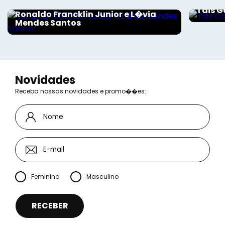
Tais G
Ronaldo Francklin Junior e L�via
Mendes Santos
Novidades
Receba nossas novidades e promo��es:
Feminino
Masculino