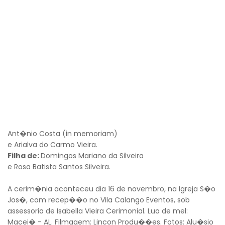
Ant�nio Costa (in memoriam)
e Arialva do Carmo Vieira.
Filha de:
Domingos Mariano da Silveira
e Rosa Batista Santos Silveira.
A cerim�nia aconteceu dia 16 de novembro, na Igreja S�o
Jos�, com recep��o no Vila Calango Eventos, sob
assessoria de Isabella Vieira Cerimonial. Lua de mel:
Macei� - AL. Filmagem: Lincon Produ��es. Fotos: Alu�sio