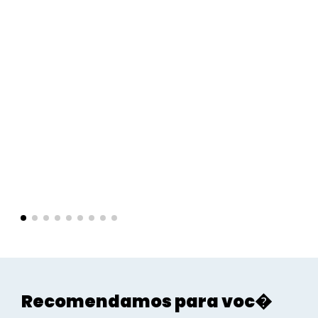
Recomendamos para voc�
Sociais
Sociais - Foco