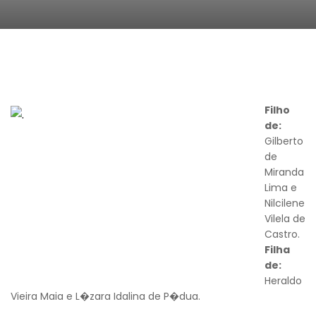
Filho
de:
Gilberto
de
Miranda
Lima e
Nilcilene
Vilela de
Castro.
Filha
de:
Heraldo
Vieira Maia e L�zara Idalina de P�dua.