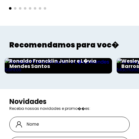
Recomendamos para voc�
Sociais - Foco
Sociais
Ronaldo Francklin Junior e L�via
Wesley
Mendes Santos
Barro
Novidades
Receba nossas novidades e promo��es: