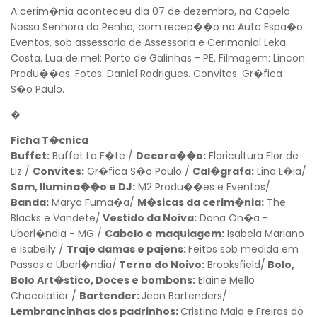
A cerim�nia aconteceu dia 07 de dezembro, na Capela
Nossa Senhora da Penha, com recep��o no Auto Espa�o
Eventos, sob assessoria de Assessoria e Cerimonial Leka
Costa. Lua de mel: Porto de Galinhas - PE. Filmagem: Lincon
Produ��es. Fotos: Daniel Rodrigues. Convites: Gr�fica
S�o Paulo.
�
Ficha T�cnica
Buffet:
Buffet La F�te /
Decora��o:
Floricultura Flor de
Liz /
Convites:
Gr�fica S�o Paulo /
Cal�grafa:
Lina L�ia/
Som, Ilumina��o e DJ:
M2 Produ��es e Eventos/
Banda:
Marya Fuma�a/
M�sicas da cerim�nia:
The
Blacks e Vandete/
Vestido da Noiva:
Dona On�a -
Uberl�ndia - MG /
Cabelo e maquiagem:
Isabela Mariano
e Isabelly /
Traje damas e pajens:
Feitos sob medida em
Passos e Uberl�ndia/
Terno do Noivo:
Brooksfield/
Bolo,
Bolo Art�stico, Doces e bombons:
Elaine Mello
Chocolatier /
Bartender:
Jean Bartenders/
Lembrancinhas dos padrinhos:
Cristina Maia e Freiras do