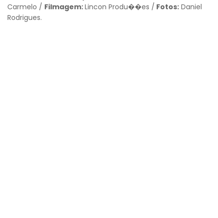
Carmelo /
Filmagem:
Lincon Produ��es /
Fotos:
Daniel
Rodrigues.
Voltar