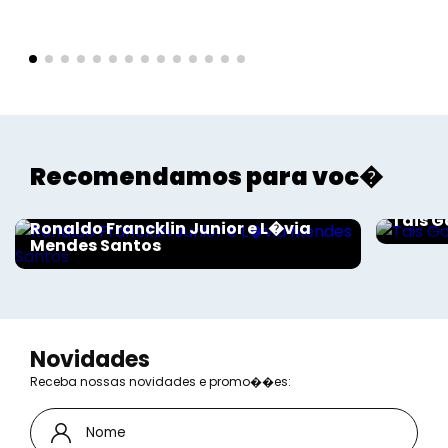
Recomendamos para voc�
Sociais
Sociais - Foco
Tais G
Ronaldo Francklin Junior e L�via
Mendes Santos
Novidades
Receba nossas novidades e promo��es: