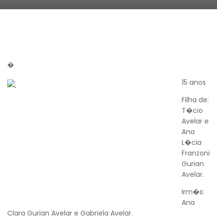
�
15 anos
Filha de:
T�cio
Avelar e
Ana
L�cia
Franzoni
Gurian
Avelar.
Irm�s:
Ana
Clara Gurian Avelar e Gabriela Avelar.