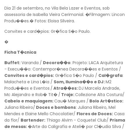
Dia 21 de setembro, no Vila Bela Lazer e Eventos, sob
assessoria de Isabella Vieira Cerimonial.
�
Filmagem: Lincon
Produ��es.
�
Fotos: Eloisa Silveira.
Convites e card�pios: Gr�fica S�o Paulo.
�
Ficha T�cnica
Buffet:
Varanda /
Decora��o
: Projeto: LACA Arquitetura
- Execu��o: Contempor�nea Decora��es e Eventos /
Convites e card�pios:
Gr�fica S�o Paulo /
Cal�grafa
:
Malacheta e Lina L�ia /
Som, Ilumina��o e DJ:
M2
Produ��es e Eventos
/
Atra��es:
DJ Marcela Andrade,
Mc Alejandro e Rob� Tit�
/
Traje:
Collezione Alta Costura/
Cabelo e maquiagem:
Cau� Marques /
Bolo Art�stico:
Juliana Ribeiro/
Doces e bombons
: Juliana Ribeiro, Mel
Mendes e Elaine Mello Chocolatier/
Flores de Doces:
Casa
da flor/
Bartender:
Thiago Alvim - Coquetel Club/
Prisma
de mesas:
�
Arte da Caligrafia e Ateli� por Cl�udia Silva /