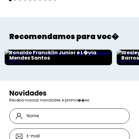
Recomendamos para voc�
Sociais - Foco
Sociais
Ronaldo Francklin Junior e L�via
Wesley
Mendes Santos
Barro
Novidades
Receba nossas novidades e promo��es: