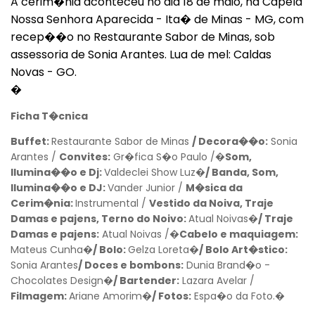
A cerim�nia aconteceu no dia 18 de maio, na Capela
Nossa Senhora Aparecida - Ita� de Minas - MG, com
recep��o no Restaurante Sabor de Minas, sob
assessoria de Sonia Arantes. Lua de mel: Caldas
Novas - GO.
�
Ficha T�cnica
Buffet:
Restaurante Sabor de Minas
/ Decora��o:
Sonia
Arantes /
Convites:
Gr�fica S�o Paulo /�
Som,
Ilumina��o e Dj:
Valdeclei Show Luz�
/ Banda, Som,
Ilumina��o e DJ:
Vander Junior /
M�sica da
Cerim�nia:
Instrumental /
Vestido da Noiva, Traje
Damas e pajens, Terno do Noivo:
Atual Noivas�
/ Traje
Damas e pajens:
Atual Noivas /�
Cabelo e maquiagem:
Mateus Cunha�
/ Bolo:
Gelza Loreta�
/ Bolo Art�stico:
Sonia Arantes
/ Doces e bombons:
Dunia Brand�o -
Chocolates Design�
/
Bartender:
Lazara Avelar /
Filmagem:
Ariane Amorim�
/ Fotos:
Espa�o da Foto.�