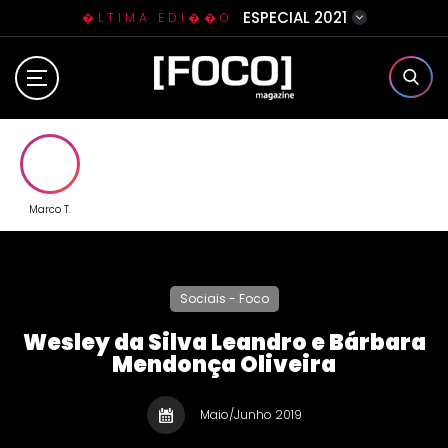
ESPECIAL 2021
�LTIMA EDI��O
Home
Sobre N�s
Eventos
Marco T.
Clube da Foquinha
Sociais - Foco
Contato
Wesley da Silva Leandro e Bárbara
Mendonça Oliveira
Maio/Junho 2019