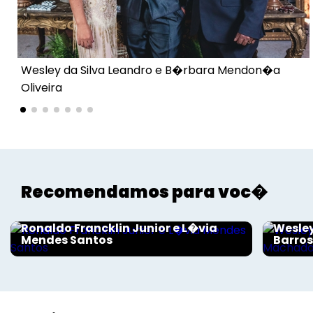
Voltar
Wesley da Silva Leandro e B�rbara Mendon�a
Oliveira
Recomendamos para voc�
Sociais - Foco
Sociais
Ronaldo Francklin Junior e L�via
Wesley
Mendes Santos
Barro