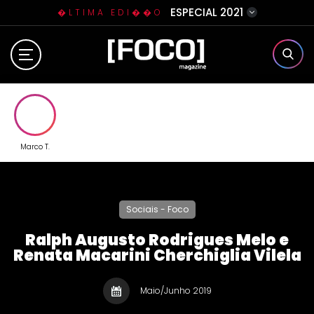
ESPECIAL 2021
�LTIMA EDI��O
Home
Sobre N�s
Eventos
Marco T.
Clube da Foquinha
Sociais - Foco
Contato
Ralph Augusto Rodrigues Melo e
Renata Macarini Cherchiglia Vilela
Maio/Junho 2019