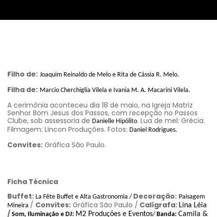
Filho de:
Joaquim Reinaldo de Melo e Rita de Cássia R. Melo.
Filha de:
Marcio Cherchiglia Vilela e Ivania M. A. Macarini Vilela.
A cerimônia aconteceu dia 18 de maio, na Igreja Matriz
Senhor Bom Jesus dos Passos, com recepção no Passos
Clube, sob assessoria de
. Lua de mel: Grécia.
Danielle Hipólito
Filmagem: Lincon Produções. Fotos:
Daniel Rodrigues.
Convites:
Gráfica São Paulo.
Ficha Técnica
Buffet:
Decoração:
La Fête Buffet e Alta Gastronomia /
Paisagem
/
Convites:
Gráfica São Paulo /
Calígrafa:
Lina Léia
Mineira
/
M2 Produções e Eventos
Camila &
Som, Iluminação e DJ:
/
Banda: