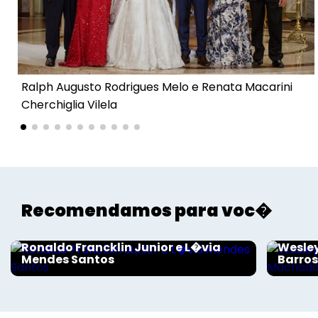
Voltar
Ralph Augusto Rodrigues Melo e Renata Macarini
Cherchiglia Vilela
Recomendamos para voc�
Sociais - Foco
Sociais
Ronaldo Francklin Junior e L�via
Wesley
Mendes Santos
Barro