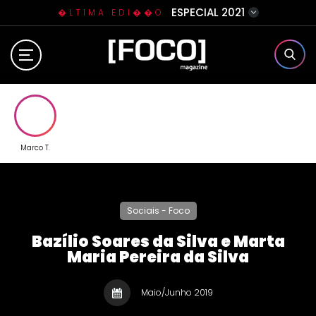
ESPECIAL 2021
�LTIMA EDI��O
Home
Sobre N�s
Eventos
Marco T.
Clube da Foquinha
Sociais - Foco
Contato
Bazílio Soares da Silva e Marta
Maria Pereira da Silva
Maio/Junho 2019