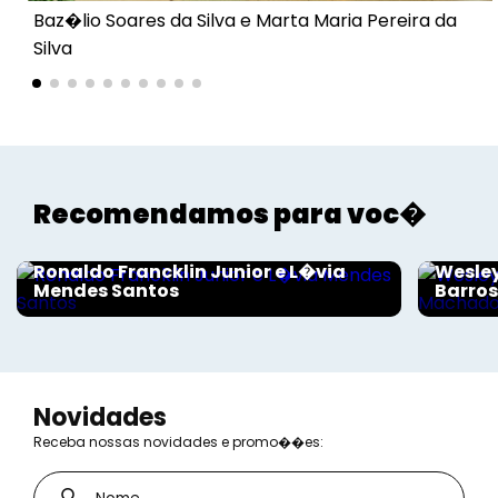
Baz�lio Soares da Silva e Marta Maria Pereira da
Silva
Recomendamos para voc�
Sociais - Foco
Sociais
Ronaldo Francklin Junior e L�via
Wesley
Mendes Santos
Barro
Novidades
Receba nossas novidades e promo��es: