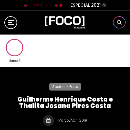
ESPECIAL 2021
�LTIMA EDI��O
Home
Sobre N�s
Eventos
Marco T.
Clube da Foquinha
Sociais - Foco
Contato
Guilherme Henrique Costa e
Thalita Josana Pires Costa
Março/Abril 2019