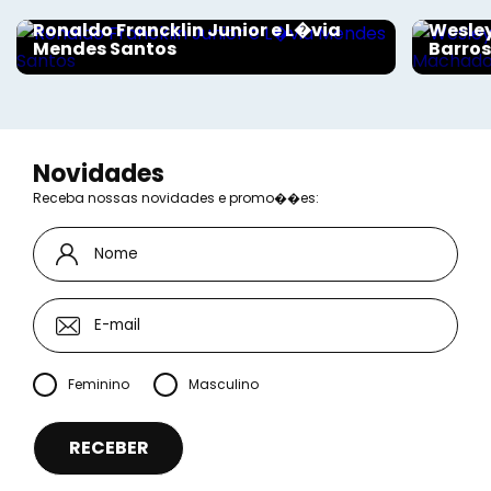
Ronaldo Francklin Junior e L�via
Wesley
Mendes Santos
Barro
Novidades
Receba nossas novidades e promo��es:
Feminino
Masculino