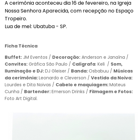
A cerimônia aconteceu dia 16 de fevereiro, na Igreja
Nossa Senhora Aparecida, com recepção no Espaço
Tropeiro.
Lua de mel: Ubatuba - SP.
Ficha Técnica
Buffet:
JM Eventos /
Decoração:
Anderson e Janaína /
Convites:
Gráfica São Paulo /
Calígrafa
: Keli /
Som,
Iluminação e DJ:
DJ Gleiser /
Banda:
Osbabuu /
Músicas
da cerimônia:
Leonardo e Cleverson /
Vestido da Noiva:
Lourdes e Dita Noivas /
Cabelo e maquiagem:
Mateus
Cunha /
Bartender:
Emerson Drinks /
Filmagem e Fotos:
Foto Art Digital.