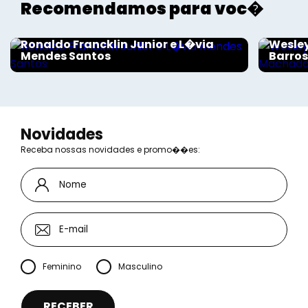
Recomendamos para voc�
Sociais - Foco
Sociais
Ronaldo Francklin Junior e L�via
Wesley
Mendes Santos
Barro
Novidades
Receba nossas novidades e promo��es:
Feminino
Masculino