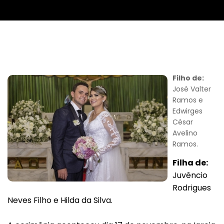
Filho de:
José Valter
Ramos e
Edwirges
César
Avelino
Ramos.
Filha de:
Juvêncio
Rodrigues
Neves Filho e Hilda da Silva.