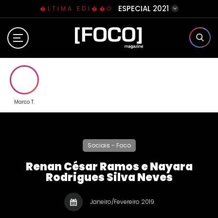
ESPECIAL 2021
�LTIMA EDI��O
Home
Sobre N�s
Eventos
Marco T.
Clube da Foquinha
Sociais - Foco
Contato
Renan César Ramos e Nayara
Rodrigues Silva Neves
Janeiro/Fevereiro 2019