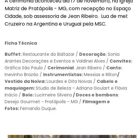
A cerimônia aconteceu dia 17 de novembro, na Igreja
Matriz de Pratápolis - MG, com recepção no Espaço
Cidade, sob assessoria de Jean Ribeiro. Lua de mel:
Cruzeiro na Argentina e Uruguai pela MSC.
Ficha Técnica
Buffet:
Restaurante do Baltazar /
Decoração
: Sonia
Arantes Decorações e Eventos e Valdinei Alves /
Convites:
Gráfica São Paulo /
Cerimonial
: Jean Ribeiro /
Canto:
Inevinho Brazão /
Instrumentistas:
Messias e Rilton
/
Vestido da Noiva:
Lourdes e Dita Noivas /
Cabelo e
maquiagem:
Studio de Beleza - Adriana Goulart e Flávia
Inácio /
Bolo:
Lucimeire Silveira
/ Doces e bombons
:
Desejo Gourmet - Pratápolis - MG /
Filmagem e
Fotos:
Fernando Duque.