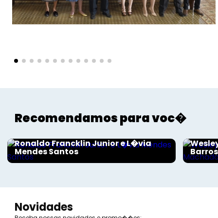
Voltar
Recomendamos para voc�
Sociais - Foco
Sociais
Ronaldo Francklin Junior e L�via
Wesley
Mendes Santos
Barro
Novidades
Receba nossas novidades e promo��es: