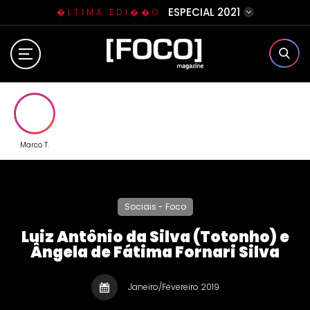
ESPECIAL 2021
�LTIMA EDI��O
Home
Sobre N�s
Eventos
Marco T.
Clube da Foquinha
Sociais - Foco
Contato
Luiz Antônio da Silva (Totonho) e
Ângela de Fátima Fornari Silva
Janeiro/Fevereiro 2019