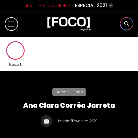
ESPECIAL 2021
�LTIMA EDI��O
Home
Sobre N�s
Eventos
Marco T.
Clube da Foquinha
Sociais - Foco
Contato
Ana Clara Corrêa Jarreta
Janeiro/Fevereiro 2019