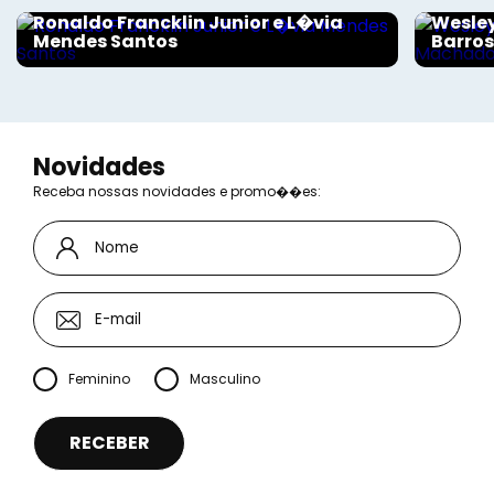
Ronaldo Francklin Junior e L�via
Wesley
Mendes Santos
Barro
Novidades
Receba nossas novidades e promo��es:
Feminino
Masculino