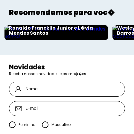
Recomendamos para voc�
Sociais - Foco
Sociais
Ronaldo Francklin Junior e L�via
Wesley
Mendes Santos
Barro
Novidades
Receba nossas novidades e promo��es:
Feminino
Masculino