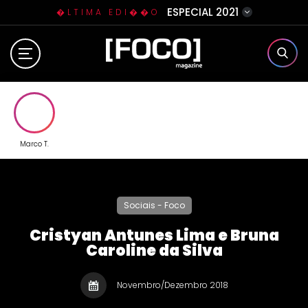
ESPECIAL 2021
�LTIMA EDI��O
Home
Sobre N�s
Eventos
Marco T.
Clube da Foquinha
Sociais - Foco
Contato
Cristyan Antunes Lima e Bruna
Caroline da Silva
Novembro/Dezembro 2018