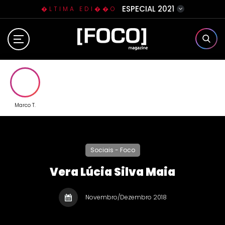
ESPECIAL 2021
�LTIMA EDI��O
Home
Sobre N�s
Eventos
Marco T.
Clube da Foquinha
Sociais - Foco
Contato
Vera Lúcia Silva Maia
Novembro/Dezembro 2018