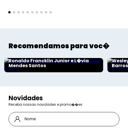
Recomendamos para voc�
Sociais - Foco
Sociais
Ronaldo Francklin Junior e L�via
Wesley
Mendes Santos
Barro
Novidades
Receba nossas novidades e promo��es: