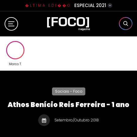
ESPECIAL 2021
�LTIMA EDI��O
Home
Sobre N�s
Eventos
Marco T.
Clube da Foquinha
Sociais - Foco
Contato
Athos Benício Reis Ferreira - 1 ano
Setembro/Outubro 2018