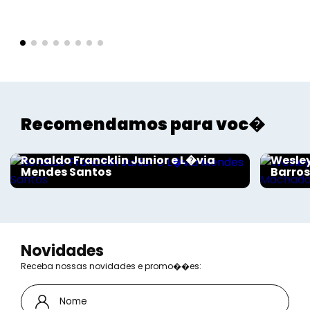
Recomendamos para voc�
Sociais - Foco
Sociais
Ronaldo Francklin Junior e L�via
Wesley
Mendes Santos
Barro
Novidades
Receba nossas novidades e promo��es: