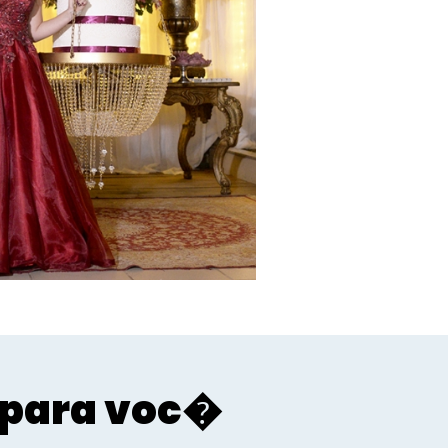
para voc�
Sociais - Foco