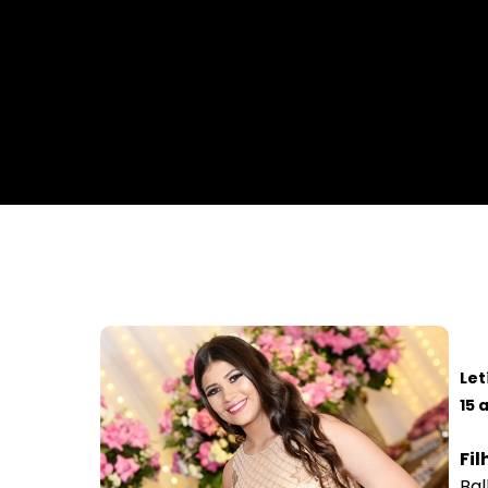
Da Reda��o
Digital
Educa��o
Elei��es 2014
Em Foco
Encontro de ta
Espa�o Gour
Espa�o Teen
Let
15 
Fil
Bal