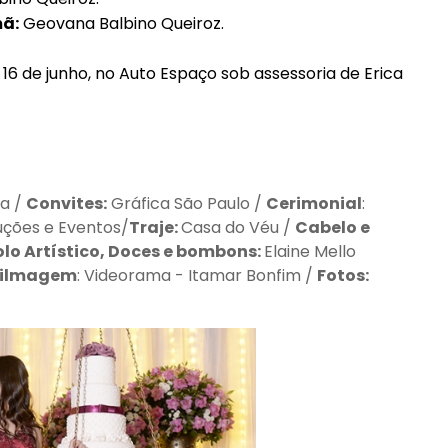
mã:
Geovana Balbino Queiroz.
 16 de junho, no Auto Espaço sob assessoria de Erica
ta /
Convites:
Gráfica São Paulo /
Cerimonial
:
ções e Eventos/
Traje:
Casa do Véu /
Cabelo e
olo Artístico, Doces e bombons:
Elaine Mello
Filmagem
: Videorama - Itamar Bonfim /
Fotos: