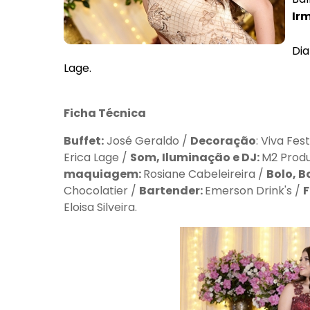
Ir
Dia
Lage.
Ficha Técnica
Buffet:
José Geraldo /
Decoração
: Viva Fes
Erica Lage /
Som, Iluminação e DJ:
M2 Produ
maquiagem:
Rosiane Cabeleireira /
Bolo, B
Chocolatier /
Bartender:
Emerson Drink's /
Eloisa Silveira.