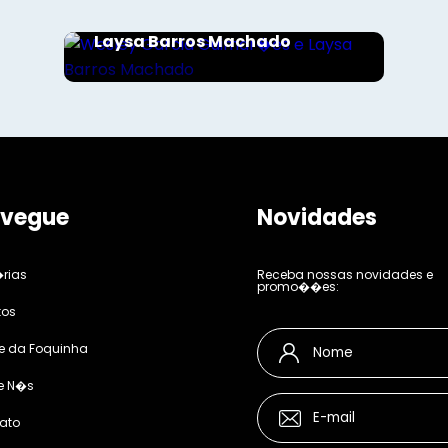
Wesley Garcia Guimar�es e
Laysa Barros Machado
vegue
Novidades
rias
Receba nossas novidades e
promo��es:
tos
e da Foquinha
e N�s
ato