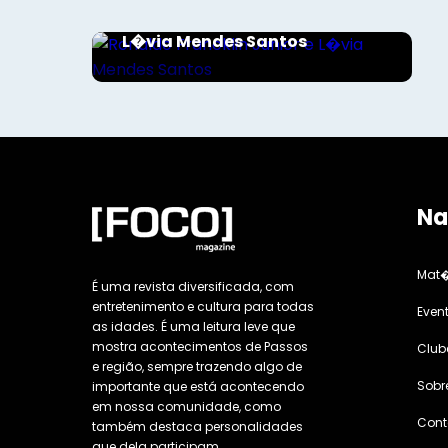
Ronaldo Francklin Junior e
L�via Mendes Santos
Na
Mat�
É uma revista diversificada, com
entretenimento e cultura para todas
Even
as idades. É uma leitura leve que
mostra acontecimentos de Passos
Club
e região, sempre trazendo algo de
Sobr
importante que está acontecendo
em nossa comunidade, como
Cont
também destaca personalidades
que dela participam.