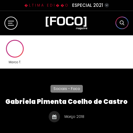
ESPECIAL 2021
�LTIMA EDI��O
Home
Sobre N�s
Eventos
Marco T.
Clube da Foquinha
Sociais - Foco
Contato
Gabriela Pimenta Coelho de Castro
Março 2018