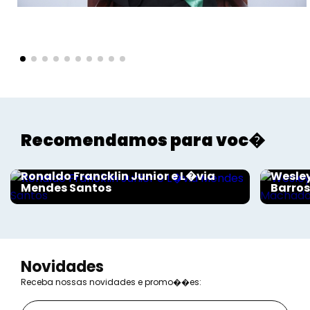
Recomendamos para voc�
Sociais - Foco
Sociais
Ronaldo Francklin Junior e L�via
Wesley
Mendes Santos
Barro
Novidades
Receba nossas novidades e promo��es: