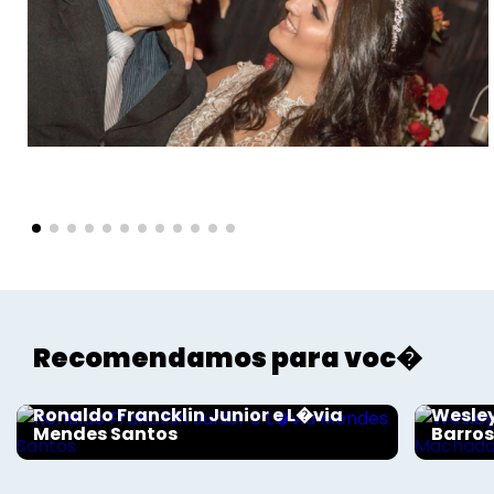
Voltar
Recomendamos para voc�
Sociais - Foco
Sociais
Ronaldo Francklin Junior e L�via
Wesley
Mendes Santos
Barro