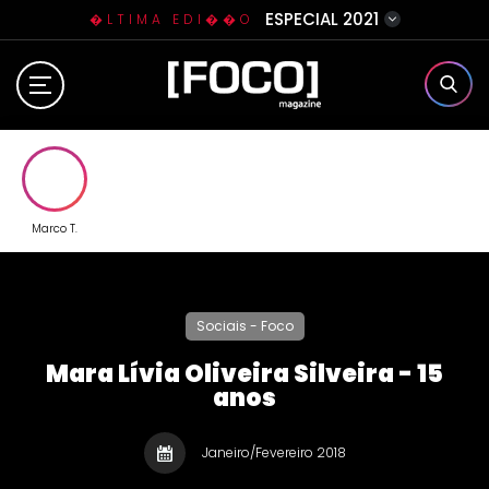
ESPECIAL 2021
�LTIMA EDI��O
Home
Sobre N�s
Eventos
Marco T.
Clube da Foquinha
Sociais - Foco
Contato
Mara Lívia Oliveira Silveira - 15
anos
Janeiro/Fevereiro 2018