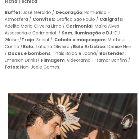
Ficha Técnica
Buffet:
José Geraldo /
Decoração
: Romualdo -
Atmosfera /
Convites:
Gráfica São Paulo /
Calígrafa
:
Adelita Maria Oliveira Lima /
Cerimonial
: Maíra Alves
Assessoria e Cerimonial /
Som, Iluminação e DJ:
DJ
Gleiser/
Traje:
Social /
Cabelo e maquiagem:
Matheus
Cunha /
Bolo:
Tatiana Oliveira /
Bolo Artístico:
Denise Neri
/
Doces e bombons
: Thais Baião e Joana/
Bartender:
Emerson Drinks/
Filmagem
: Videorama - Itamar Bonfim /
Fotos:
Nani Joele Gomes.