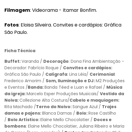
Filmagem
: Videorama - Itamar Bonfim.
Fotos
: Eloisa Silveira. Convites e cardápios: Gráfica
São Paulo.
Ficha Técnica
Buffet:
Varanda /
Decoração
: Dona Fina Ambientação -
Decorador: Fabrício Roque /
Convites e cardápios:
Gráfica São Paulo /
Calígrafa
: Lina Léia/
Cerimonial
:
Frederico Amorim /
Som, Iluminação e DJ:
M2 Produções
e Eventos /
Banda:
Banda Téed e Luan e Rafael /
Música
da igreja:
Marcelo Esper Produções Musicais/
Vestido da
Noiva:
Collezione Alta Costura/
Cabelo e maquiagem:
Rita Machado /
Terno do Noivo:
Sangue Azul /
Trajes
damas e pajens:
Blanca Damas /
Bolo:
Rose Castilho
/
Bolo Artístico:
Elaine Mello Chocolatier /
Doces e
bombons
: Elaine Mello Chocolatier, Juliana Ribeiro e Maria