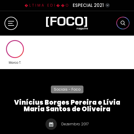
ESPECIAL 2021
�LTIMA EDI��O
Home
Sobre N�s
Eventos
Marco T.
Clube da Foquinha
Sociais - Foco
Contato
Vinícius Borges Pereira e Lívia
Maria Santos de Oliveira
Dezembro 2017