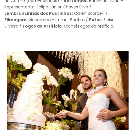
do Carmo (bem-casados) /
Bartender:
Bartender Club -
Representante: Felipe Júnior Chaves Silva /
Lembrancinhas dos Padrinhos:
Caren Scarcelli /
Filmagem:
Videorama - Itamar Bonfim /
Fotos
: Eloisa
Silveira /
Fogos de Artifício
: Michel Fogos de Artifício.
Voltar