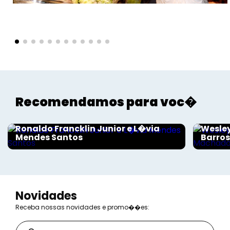
Recomendamos para voc�
Sociais - Foco
Sociais
Ronaldo Francklin Junior e L�via
Wesley
Mendes Santos
Barro
Novidades
Receba nossas novidades e promo��es: