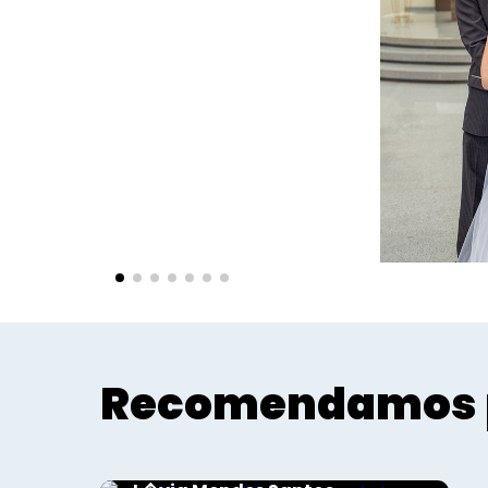
Recomendamos 
Sociais - Foco
Ronaldo Francklin Junior e