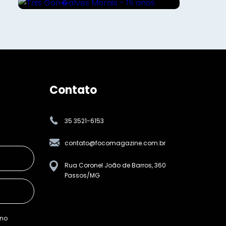
Contato
35 3521-6153
contato@focomagazine.com.br
Rua Coronel João de Barros, 360
Passos/MG
ino