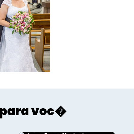
para voc�
Sociais - Foco
Wesley Garcia Guimar�es e