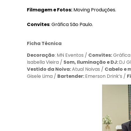
Filmagem e Fotos:
Moving Produções.
Convites
: Gráfica São Paulo.
Ficha Técnica
Decoração
: MN Eventos /
Convites:
Gráfica
Isabella Vieira /
Som, Iluminação e DJ:
DJ Gl
Vestido da Noiva:
Atual Noivas /
Cabelo e
Gisele Lima /
Bartender:
Emerson Drink’s /
F