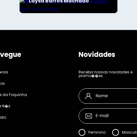
Laysa Barros Machado
vegue
Novidades
rias
Receba nossas novidades e
promo��es:
tos
e da Foquinha
e N�s
ato
Feminino
Mascul