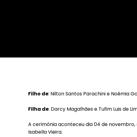
Da Reda��o
Digital
Educa��o
Elei��es 2014
Em Foco
Encontro de ta
Espa�o Gour
Espa�o Teen
Filho de
: Nilton Santos Parachini e Noêmia 
Filha de
: Darcy Magalhães e Tufim Luis de Li
A cerimônia aconteceu dia 04 de novembro, n
Isabella Vieira.