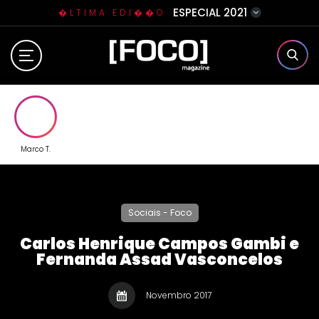
ESPECIAL 2021
�LTIMA EDI��O
Home
Sobre N�s
Eventos
Marco T.
Clube da Foquinha
Sociais - Foco
Contato
Carlos Henrique Campos Gambi e
Fernanda Assad Vasconcelos
Novembro 2017