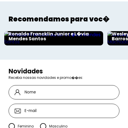
Recomendamos para voc�
Sociais - Foco
Sociais
Ronaldo Francklin Junior e L�via
Wesley
Mendes Santos
Barro
Novidades
Receba nossas novidades e promo��es:
Feminino
Masculino