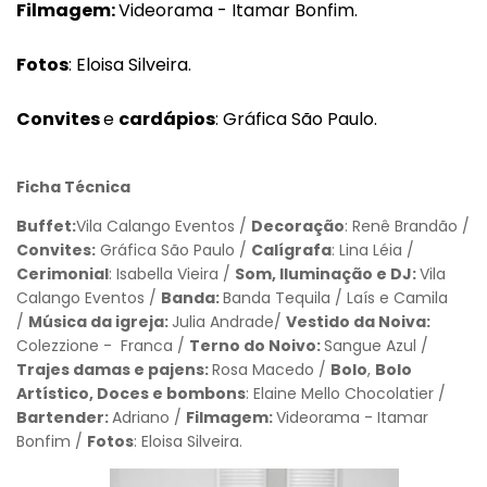
Filmagem:
Videorama - Itamar Bonfim.
Fotos
: Eloisa Silveira.
Convites
e
cardápios
: Gráfica São Paulo.
Ficha Técnica
Buffet:
Vila Calango Eventos /
Decoração
: Renê Brandão /
Convites:
Gráfica São Paulo /
Calígrafa
: Lina Léia /
Cerimonial
: Isabella Vieira /
Som, Iluminação e DJ:
Vila
Calango Eventos /
Banda:
Banda Tequila / Laís e Camila
/
Música da igreja:
Julia Andrade/
Vestido da Noiva:
Colezzione - Franca /
Terno do Noivo:
Sangue Azul /
Trajes damas e pajens:
Rosa Macedo /
Bolo
,
Bolo
Artístico, Doces e bombons
: Elaine Mello Chocolatier /
Bartender:
Adriano /
Filmagem:
Videorama - Itamar
Bonfim /
Fotos
: Eloisa Silveira.