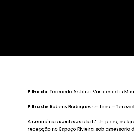
Da Reda��o
Digital
Educa��o
Elei��es 2014
Em Foco
Encontro de ta
Espa�o Gour
Espa�o Teen
Filho de
: Fernando Antônio Vasconcelos Mou
Filha de
: Rubens Rodrigues de Lima e Terezi
A cerimônia aconteceu dia 17 de junho, na Igr
recepção no Espaço Rivieira, sob assessoria 