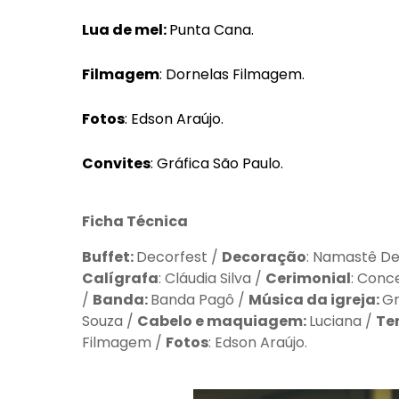
Lua de mel:
Punta Cana.
Filmagem
: Dornelas Filmagem.
Fotos
: Edson Araújo.
Convites
: Gráfica São Paulo.
Ficha Técnica
Buffet:
Decorfest /
Decoração
: Namastê D
Calígrafa
: Cláudia Silva /
Cerimonial
: Conc
/
Banda:
Banda Pagô /
Música da igreja:
Gr
Souza /
Cabelo e maquiagem:
Luciana /
Te
Filmagem /
Fotos
: Edson Araújo.