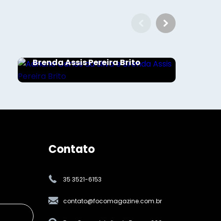
Sociais - Foco
Adriano Carlos da Silva e
Brenda Assis Pereira Brito
Contato
35 3521-6153
contato@focomagazine.com.br