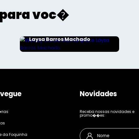
para voc�
Sociais - Foco
Wesley Garcia Guimar�es e
Laysa Barros Machado
vegue
Novidades
rias
Receba nossas novidades e
promo��es:
tos
e da Foquinha