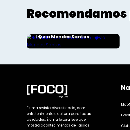
Recomendamos 
Sociais - Foco
Ronaldo Francklin Junior e
L�via Mendes Santos
Na
Mat�
É uma revista diversificada, com
entretenimento e cultura para todas
Even
as idades. É uma leitura leve que
mostra acontecimentos de Passos
Club