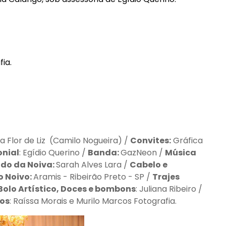
ia.
ura Flor de Liz (Camilo Nogueira) /
Convites:
Gráfica
nial
: Egídio Querino /
Banda:
GazNeon /
Música
ido da Noiva:
Sarah Alves Lara /
Cabelo e
o Noivo:
Aramis - Ribeirão Preto - SP /
Trajes
 Bolo Artístico, Doces e bombons
: Juliana Ribeiro /
os
: Raíssa Morais e Murilo Marcos Fotografia.