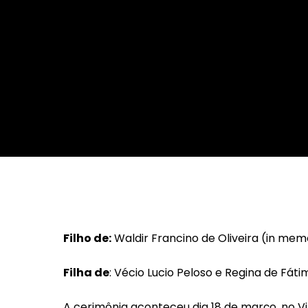
Da Reda��o
Digital
Educa��o
Elei��es 2014
Em Foco
Encontro de ta
Espa�o Gour
Espa�o Teen
Filho de:
Waldir Francino de Oliveira (in memo
Filha de
: Vécio Lucio Peloso e Regina de Fáti
A cerimônia aconteceu dia 18 de março, no Vi