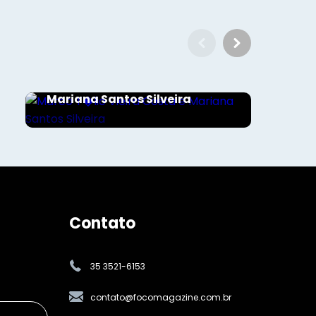
Sociais - Foco
Marco T�lio Vieira Costa e
Mariana Santos Silveira
Contato
35 3521-6153
contato@focomagazine.com.br