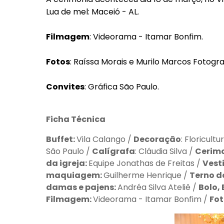
Lua de mel: Maceió - AL.
Filmagem
: Videorama - Itamar Bonfim.
Fotos
: Raíssa Morais e Murilo Marcos Fotograf
Convites
: Gráfica São Paulo.
Ficha Técnica
Buffet:
Vila Calango /
Decoração
: Floricult
São Paulo /
Calígrafa
: Cláudia Silva /
Cerimo
da igreja:
Equipe Jonathas de Freitas /
Vest
maquiagem:
Guilherme Henrique /
Terno d
damas e pajens:
Andréa Silva Ateliê /
Bolo,
Filmagem:
Videorama - Itamar Bonfim /
Fot