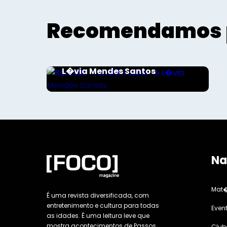
Recomendamos 
Sociais - Foco
Ronaldo Francklin Junior e
L�via Mendes Santos
Na
Mat�
É uma revista diversificada, com
entretenimento e cultura para todas
Even
as idades. É uma leitura leve que
mostra acontecimentos de Passos
Club