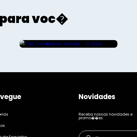
para voc�
Sociais - Foco
Tais Gon�alves Morais - 15
anos
vegue
Novidades
rias
Receba nossas novidades e
promo��es:
tos
e da Foquinha