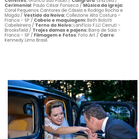
Convites:
Gráfica São Paulo /
Calígrafa
: Lina Léa /
Cerimonial
: Paulo César Fonseca /
Música da igreja:
Coral Pequenos Cantores de Cássia e Rodrigo Rocha e
Magda
/
Vestido da Noiva:
Collezione Alta Costura -
Franca - SP /
Cabelo e maquiagem:
Beth Bolotti
Cabeleireira /
Terno do Noivo:
Lanifício F.LLI Cerruti -
Brooksfield /
Trajes damas e pajens:
Barra de Saia -
Franca - SP /
Filmagem e
Fotos
: Foto Art /
Carro
:
Kennedy Limo Brasil.