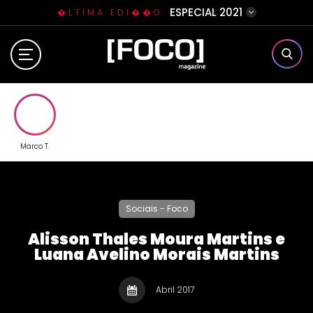
ESPECIAL 2021
�LTIMA EDI��O
Home
Sobre N�s
Eventos
Marco T.
Clube da Foquinha
Sociais - Foco
Contato
Alisson Thales Moura Martins e
Luana Avelino Morais Martins
Abril 2017