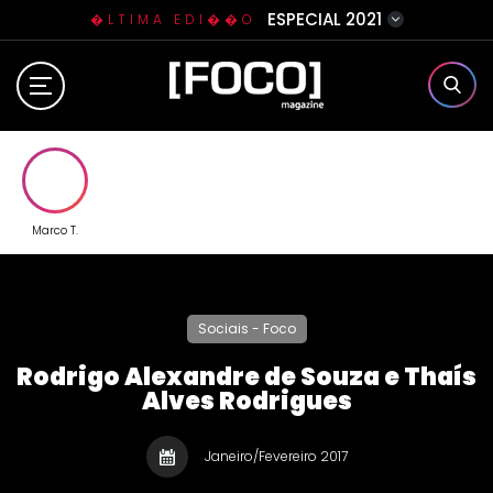
ESPECIAL 2021
�LTIMA EDI��O
Home
Sobre N�s
Eventos
Marco T.
Clube da Foquinha
Sociais - Foco
Contato
Rodrigo Alexandre de Souza e Thaís
Alves Rodrigues
Janeiro/Fevereiro 2017