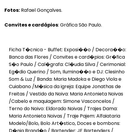
Fotos:
Rafael Gonçalves.
Convites e cardápios
: Gráfica São Paulo.
Ficha T�cnica - Buffet: Exposi��o / Decora��o:
Banca das Flores / Convites e card�pios: Gr�fica
S�o Paulo / Cal�grafa: Cl�udia Silva / Cerimonial:
Eg�dio Querino / Som, Ilumina��o e DJ: Clesinho
Som & Luz / Banda: Maria Madoka e Diego Viola e
Cuiabano /M�sica da igreja: Equipe Jonathas de
Freitas / Vestido da Noiva: Maria Antonieta Noivas
/Cabelo e maquiagem: Simone Vasconcelos /
Terno do Noivo: Eldorado Noivas / Trajes Dama:
Maria Antonieta Noivas / Traje Pajem: Alfaiataria
Modelo/Bolo, Bolo Art�stico, Doces e bombons:
Voltar
D�nia Brand�o / Bartender: JF Bartenders /