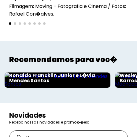
Filmagem: Moving - Fotografia e Cinema / Fotos:
Rafael Gon�alves.
Recomendamos para voc�
Sociais - Foco
Sociais
Ronaldo Francklin Junior e L�via
Wesley
Mendes Santos
Barro
Novidades
Receba nossas novidades e promo��es: