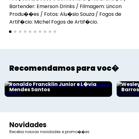
Bartender: Emerson Drinks / Filmagem: Lincon
Produ��es / Fotos: Alu�sio Souza / Fogos de
Artif�cio: Michel Fogos de Artif�cio.
Recomendamos para voc�
Sociais - Foco
Sociais
Ronaldo Francklin Junior e L�via
Wesley
Mendes Santos
Barro
Novidades
Receba nossas novidades e promo��es: