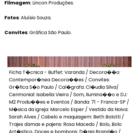
Filmagem
: Lincon Produções.
Fotos
: Aluísio Souza.
Convites
: Gráfica São Paulo.
Ficha T�cnica - Buffet: Varanda / Decora��o:
Contempor�nea Decora��es / Convites:
Gr�fica S�o Paulo / Cal�grafa: Cl�udia Silva/
Cerimonial: Isabella Vieira / Som, Ilumina��o e DJ:
M2 Produ��es e Eventos / Banda: 71 - Franca-SP /
M�sica da igreja: Marcelo Esper / Vestido da Noiva:
Sarah Alves / Cabelo e maquiagem: Beth Bolotti /
Trajes damas e pajens: Rosa Macedo / Bolo, Bolo
Art�stico, Doces e bombons: D�nia Brand�o /
Voltar