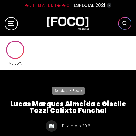
ESPECIAL 2021
�LTIMA EDI��O
Home
Sobre N�s
Eventos
Marco T.
Clube da Foquinha
Sociais - Foco
Contato
Lucas Marques Almeida e Giselle
Tozzi Calixto Funchal
Dezembro 2016