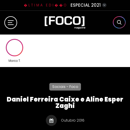
ESPECIAL 2021
�LTIMA EDI��O
Home
Sobre N�s
Eventos
Marco T.
Clube da Foquinha
Sociais - Foco
Contato
Daniel Ferreira Caixe e Aline Esper
Zaghi
Outubro 2016