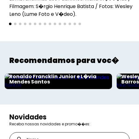
Filmagem: S�rgio Henrique Batista / Fotos: Wesley
Leno (Lume Foto e V�deo).
Recomendamos para voc�
Sociais - Foco
Sociais
Ronaldo Francklin Junior e L�via
Wesley
Mendes Santos
Barro
Novidades
Receba nossas novidades e promo��es: