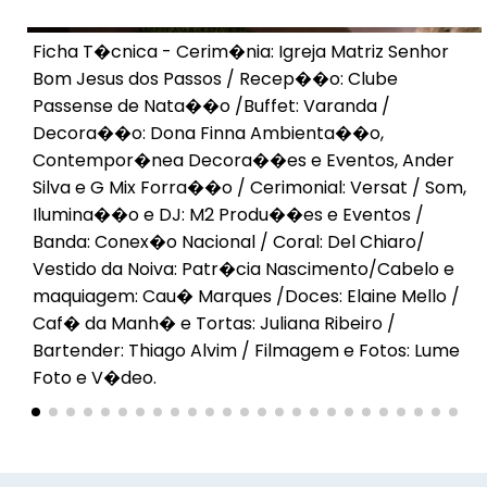
Ficha T�cnica - Cerim�nia: Igreja Matriz Senhor
Bom Jesus dos Passos / Recep��o: Clube
Passense de Nata��o /Buffet: Varanda /
Decora��o: Dona Finna Ambienta��o,
Contempor�nea Decora��es e Eventos, Ander
Silva e G Mix Forra��o / Cerimonial: Versat / Som,
Ilumina��o e DJ: M2 Produ��es e Eventos /
Banda: Conex�o Nacional / Coral: Del Chiaro/
Vestido da Noiva: Patr�cia Nascimento/Cabelo e
maquiagem: Cau� Marques /Doces: Elaine Mello /
Caf� da Manh� e Tortas: Juliana Ribeiro /
Bartender: Thiago Alvim / Filmagem e Fotos: Lume
Foto e V�deo.
Voltar