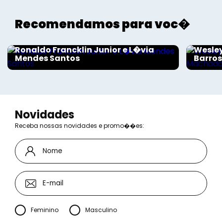
Recomendamos para voc�
Sociais - Foco
Sociais
Ronaldo Francklin Junior e L�via
Wesley
Mendes Santos
Barro
Novidades
Receba nossas novidades e promo��es:
Feminino
Masculino