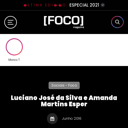
ESPECIAL 2021
�LTIMA EDI��O
Home
Sobre N�s
Eventos
Marco T.
Clube da Foquinha
Sociais - Foco
Contato
Luciano José da Silva e Amanda
Martins Esper
Junho 2016