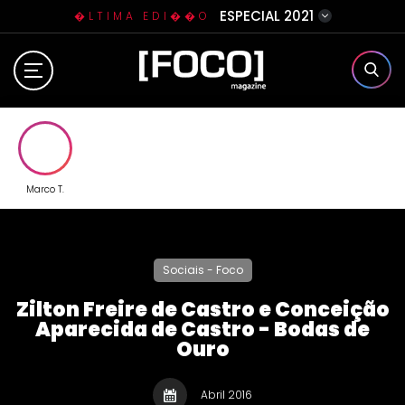
ESPECIAL 2021
�LTIMA EDI��O
Home
Sobre N�s
Eventos
Marco T.
Clube da Foquinha
Sociais - Foco
Contato
Zilton Freire de Castro e Conceição
Aparecida de Castro - Bodas de
Ouro
Abril 2016