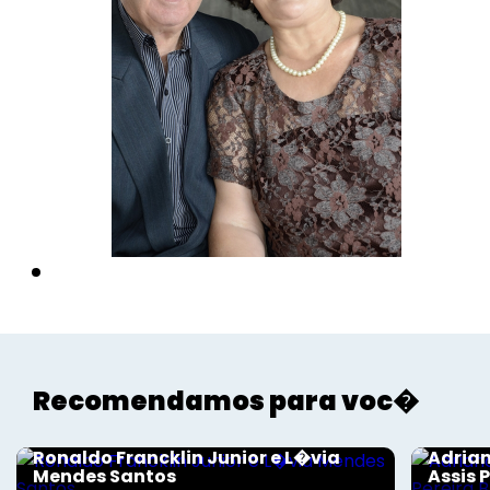
Voltar
Recomendamos para voc�
Sociais - Foco
Sociais
Ronaldo Francklin Junior e L�via
Adrian
Mendes Santos
Assis P