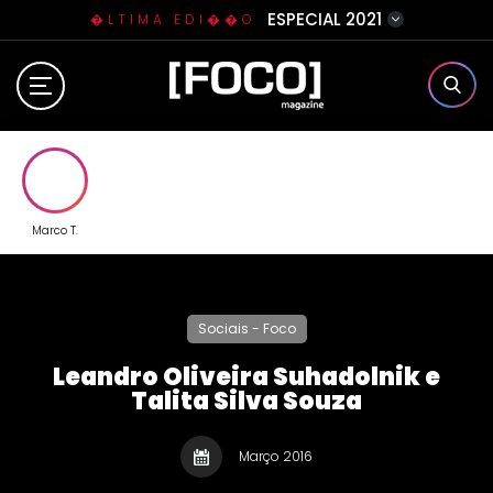
ESPECIAL 2021
�LTIMA EDI��O
Home
Sobre N�s
Eventos
Marco T.
Clube da Foquinha
Sociais - Foco
Contato
Leandro Oliveira Suhadolnik e
Talita Silva Souza
Março 2016