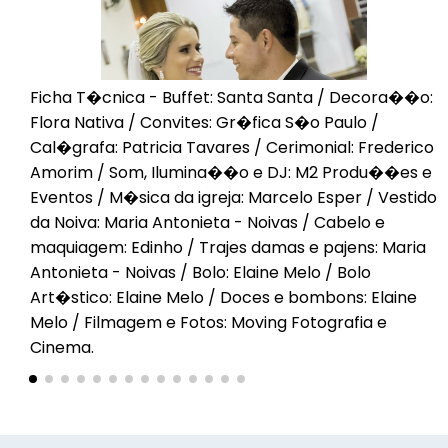
Ficha T�cnica - Buffet: Santa Santa / Decora��o:
Flora Nativa / Convites: Gr�fica S�o Paulo /
Cal�grafa: Patricia Tavares / Cerimonial: Frederico
Amorim / Som, Ilumina��o e DJ: M2 Produ��es e
Eventos / M�sica da igreja: Marcelo Esper / Vestido
da Noiva: Maria Antonieta - Noivas / Cabelo e
maquiagem: Edinho / Trajes damas e pajens: Maria
Antonieta - Noivas / Bolo: Elaine Melo / Bolo
Art�stico: Elaine Melo / Doces e bombons: Elaine
Melo / Filmagem e Fotos: Moving Fotografia e
Cinema.
Voltar