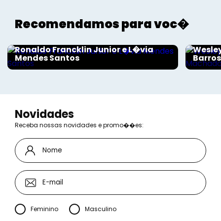
Recomendamos para voc�
Sociais - Foco
Sociais
Ronaldo Francklin Junior e L�via
Wesley
Mendes Santos
Barro
Novidades
Receba nossas novidades e promo��es:
Feminino
Masculino