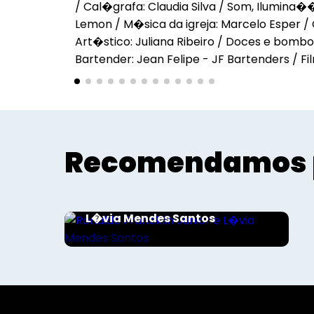
/ Cal�grafa: Claudia Silva / Som, Ilumina
Lemon / M�sica da igreja: Marcelo Esper /
Art�stico: Juliana Ribeiro / Doces e bombo
Bartender: Jean Felipe - JF Bartenders / Fil
Recomendamos 
Sociais - Foco
Ronaldo Francklin Junior e
L�via Mendes Santos