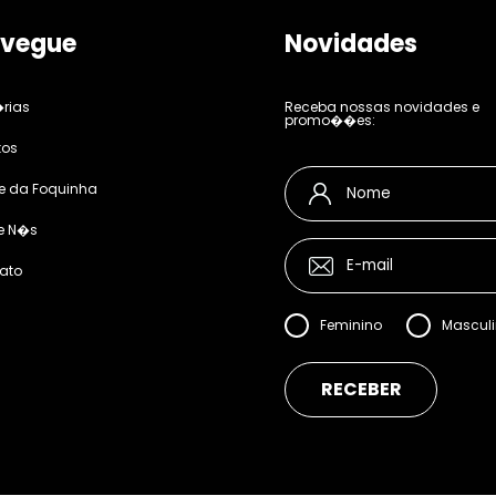
vegue
Novidades
rias
Receba nossas novidades e
promo��es:
tos
e da Foquinha
e N�s
ato
Feminino
Mascul