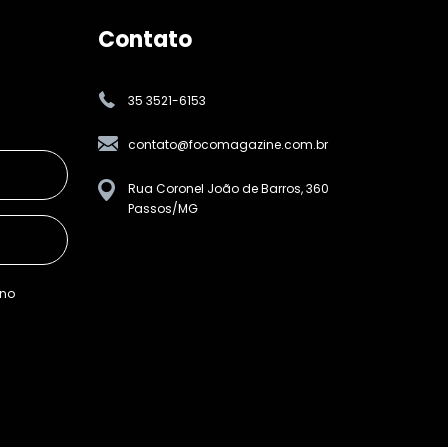
Contato
35 3521-6153
contato@focomagazine.com.br
Rua Coronel João de Barros, 360
Passos/MG
ino