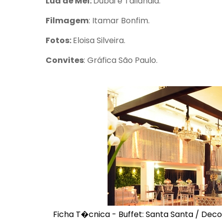
Lua de Mel:
Dubai e Tailândia.
Filmagem
: Itamar Bonfim.
Fotos:
Eloisa Silveira.
Convites
: Gráfica São Paulo.
Ficha T�cnica - Buffet: Santa Santa / Dec