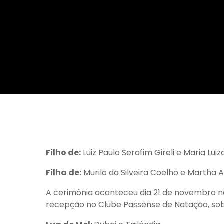
Da Reda��o
Digital
Educa��o
Elei��es 2014
Em Foco
Encontro de ta
Espa�o Gour
Espa�o Teen
Filho de:
Luiz Paulo Serafim Gireli e Maria Luiza
Filha de:
Murilo da Silveira Coelho e Martha 
A cerimônia aconteceu dia 21 de novembro n
recepção no Clube Passense de Natação, sob