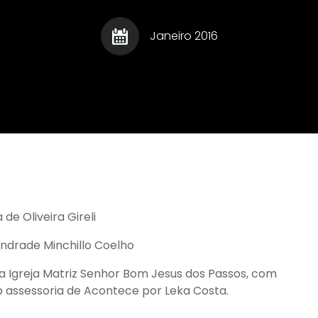
Gourmet - Roberto
Registru
Escritor
Augusto
Relaci
Marco T�lio Costa - O
Janeiro 2016
Homem
Ladr�o de Palavras
Escritor
Sa�de
Humor
Sociais
Informe Publicit�rio
Sucess
Legisla��o
Talento
lentos
Leis Municipais
Turismo
met
Literatura e Cultura
Lua de Mel
 de Oliveira Gireli
Andrade Minchillo Coelho
a Igreja Matriz Senhor Bom Jesus dos Passos, com
 assessoria de Acontece por Leka Costa.