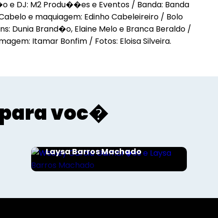
��o e DJ: M2 Produ��es e Eventos / Banda: Banda
/ C
 Cabelo e maquiagem: Edinho Cabeleireiro / Bolo
Lem
ns: Dunia Brand�o, Elaine Melo e Branca Beraldo /
Art
magem: Itamar Bonfim / Fotos: Eloisa Silveira.
Bar
para voc�
Sociais - Foco
Wesley Garcia Guimar�es e
Laysa Barros Machado