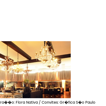
ora��o: Flora Nativa / Convites: Gr�fica S�o Paulo
Fic