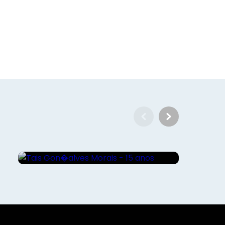
al�grafa: Claudia Silva / Som, Ilumina��o e DJ: M2 Pro
on / M�sica da igreja: Marcelo Esper / Cabelo e maquiag
�stico: Juliana Ribeiro / Doces e bombons: Dunia Brand�o
tender: Jean Felipe - JF Bartenders / Filmagem: Itamar Bon
Sociais - Foco
Tais Gon�alves Morais - 15
anos