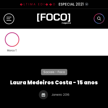
ESPECIAL 2021
�LTIMA EDI��O
Home
Sobre N�s
Eventos
Marco T.
Clube da Foquinha
Sociais - Foco
Contato
Laura Medeiros Costa - 15 anos
Janeiro 2016