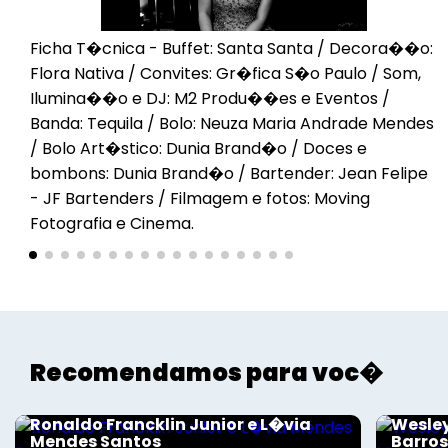
Ficha T�cnica - Buffet: Santa Santa / Decora��o:
Flora Nativa / Convites: Gr�fica S�o Paulo / Som,
Ilumina��o e DJ: M2 Produ��es e Eventos /
Banda: Tequila / Bolo: Neuza Maria Andrade Mendes
/ Bolo Art�stico: Dunia Brand�o / Doces e
bombons: Dunia Brand�o / Bartender: Jean Felipe
- JF Bartenders / Filmagem e fotos: Moving
Fotografia e Cinema.
Voltar
Recomendamos para voc�
Sociais - Foco
Sociais
Ronaldo Francklin Junior e L�via
Wesley
Mendes Santos
Barro